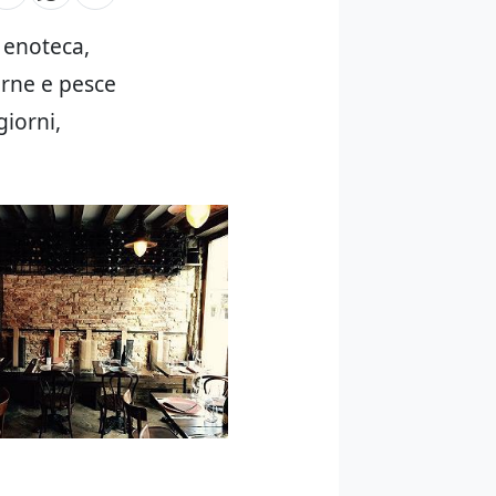
è enoteca,
arne e pesce
giorni,