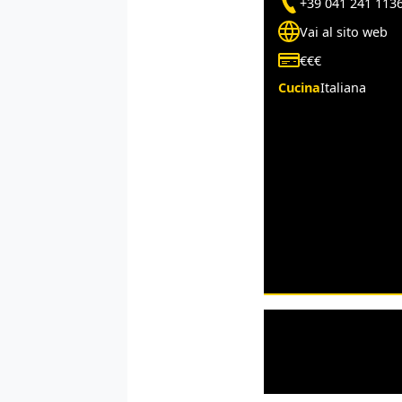
+39 041 241 113
Vai al sito web
€€€
Cucina
Italiana