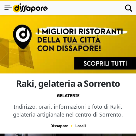
Raki, gelateria a Sorrento
GELATERIE
Indirizzo, orari, informazioni e foto di Raki,
gelateria artigianale nel centro di Sorrento.
Dissapore
Locali