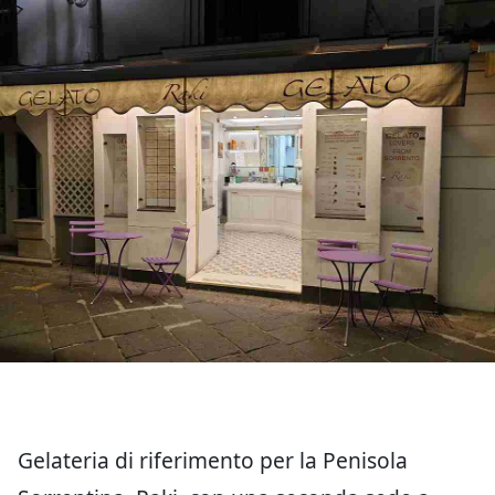
Gelateria di riferimento per la Penisola