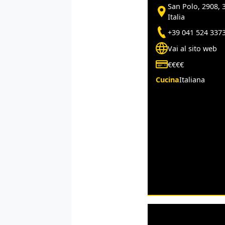
San Polo, 2908, 
Italia
+39 041 524 337
Vai al sito web
€€€€
Cucina
Italiana