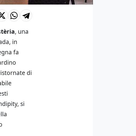
tèria
, una
ada, in
segna fa
iardino
ristornate di
abile
sti
dipity, si
lla
o