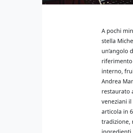
A pochi min
stella Miche
un’angolo de
riferimento 
interno, fru
Andrea Mart
restaurato a
veneziani il
articola in 
tradizione, 
ingredienti 