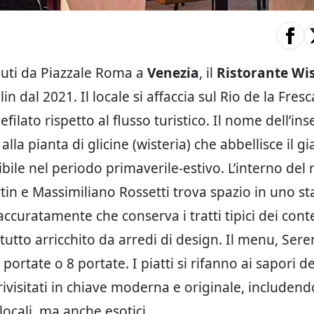
uti da Piazzale Roma a
Venezia
, il
Ristorante Wis
lin dal 2021. Il locale si affaccia sul Rio de la Fresc
filato rispetto al flusso turistico. Il nome dell’in
alla pianta di glicine (wisteria) che abbellisce il g
ibile nel periodo primaverile-estivo. L’interno del 
in e Massimiliano Rossetti trova spazio in uno st
ccuratamente che conserva i tratti tipici dei conte
 tutto arricchito da arredi di design. Il menu, Seren
6 portate o 8 portate. I piatti si rifanno ai sapori de
rivisitati in chiave moderna e originale, includend
locali, ma anche esotici.