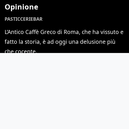
Opinione
PASTICCERIE
BAR
L’Antico Caffè Greco di Roma, che ha vissuto e
fatto la storia, è ad oggi una delusione più
che cocente.
PRO
Contesto senza tempo e ricco di storia
Personale poliglotta
Bagni pulitissimi