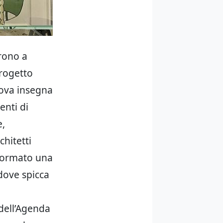
prono a
progetto
uova insegna
enti di
e,
chitetti
formato una
dove spicca
 dell’Agenda