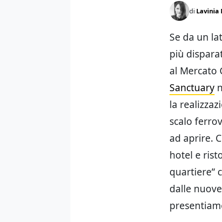
di
Lavinia 
Se da un lat
più dispara
al Mercato 
Sanctuary
n
la realizza
scalo ferrov
ad aprire.
hotel e rist
quartiere” 
dalle nuove 
presentiamo