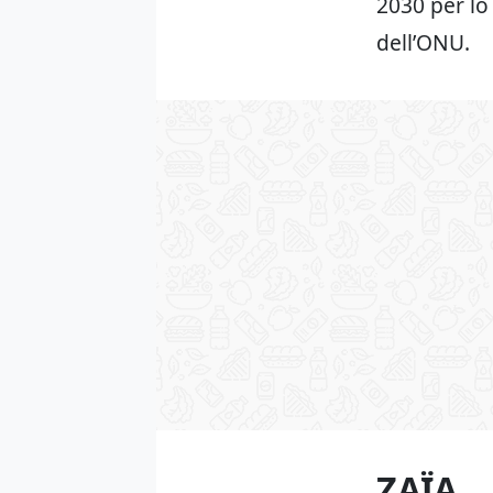
2030 per lo
dell’ONU.
ZAÏA