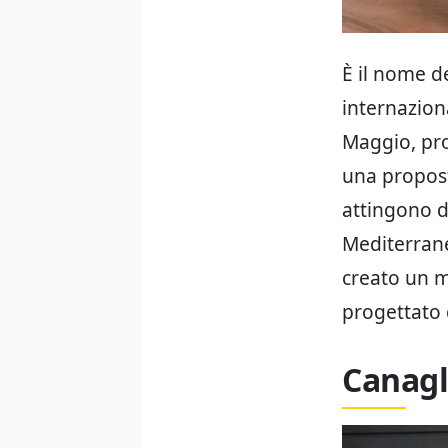
È il nome 
internazion
Maggio, pro
una propost
attingono d
Mediterrane
creato un m
progettato d
Canagl