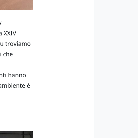
y
a XXIV
nu troviamo
i che
anti hanno
’ambiente è