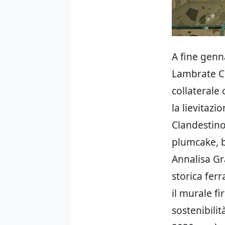
A fine genn
Lambrate Cl
collaterale
la lievitazi
Clandestino
plumcake, bi
Annalisa G
storica fer
il murale f
sostenibilit