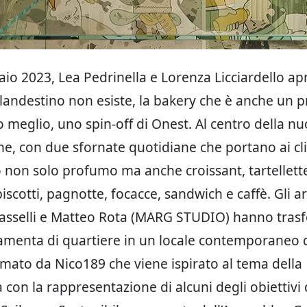
aio 2023, Lea Pedrinella e Lorenza Licciardello a
andestino non esiste, la bakery che è anche un 
 o meglio, uno spin-off di Onest. Al centro della n
one, con due sfornate quotidiane che portano ai cli
 non solo profumo ma anche croissant, tartellett
scotti, pagnotte, focacce, sandwich e caffè. Gli ar
rasselli e Matteo Rota (MARG STUDIO) hanno tras
ramenta di quartiere in un locale contemporaneo 
irmato da Nico189 che viene ispirato al tema della
à con la rappresentazione di alcuni degli obiettivi