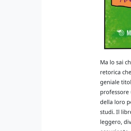
Ma lo sai c
retorica che
geniale tito
professore u
della loro 
studi. Il li
leggero, di