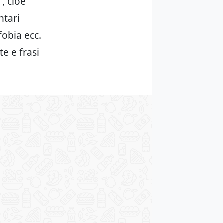
, cioè
ntari
fobia ecc.
e e frasi