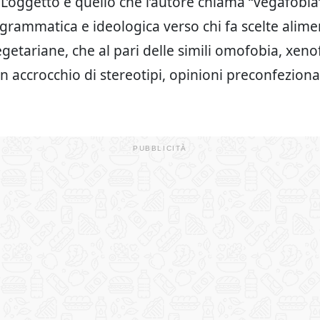
 L’oggetto è quello che l’autore chiama “vegafobia”
rogrammatica e ideologica verso chi fa scelte alime
getariane, che al pari delle simili omofobia, xeno
n accrocchio di stereotipi, opinioni preconfezionat