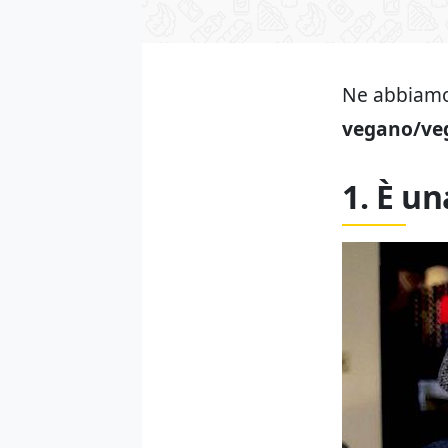
Ne abbiamo
vegano/vege
1. È u