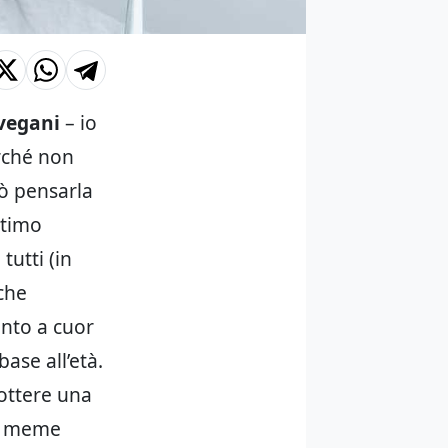
 vegani
– io
rché non
uò pensarla
ltimo
tutti (in
 che
anto a cuor
ase all’età.
fottere una
ra meme