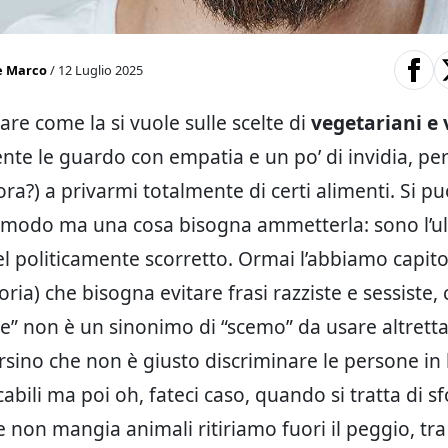
e Marco
/ 12 Luglio 2025
are come la si vuole sulle scelte di
vegetariani e
te le guardo con empatia e un po’ di invidia, pe
ora?) a privarmi totalmente di certi alimenti. Si p
i modo ma una cosa bisogna ammetterla: sono l’u
l politicamente scorretto. Ormai l’abbiamo capito 
eoria) che bisogna evitare frasi razziste e sessiste,
” non è un sinonimo di “scemo” da usare altrett
rsino che non è giusto discriminare le persone in b
abili ma poi oh, fateci caso, quando si tratta di s
 non mangia animali ritiriamo fuori il peggio, t