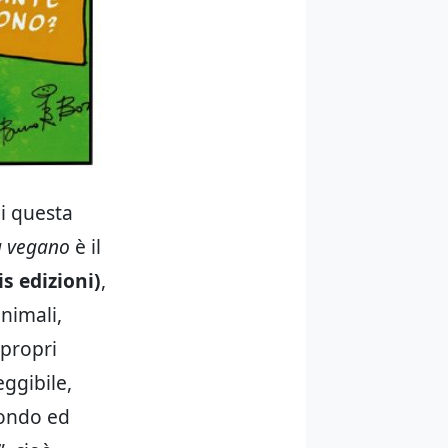
di questa
a vegano
è il
s edizioni)
,
animali,
 propri
eggibile,
fondo ed