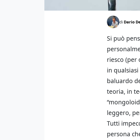
di
Dario D
Si può pens
personalmen
riesco (per 
in qualsias
baluardo de
teoria, in t
“mongoloide
leggero, pe
Tutti impecc
persona che