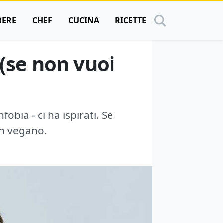
BERE
CHEF
CUCINA
RICETTE
(se non vuoi
obia - ci ha ispirati. Se
un vegano.