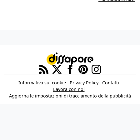
Informativa sui cookie
Privacy Policy
Contatti
Lavora con noi
Aggiorna le impostazioni di tracciamento della pubblicità
IL NETWORK
Multiplayer
Movieplayer
Dissapore
Fidelity House
The Great Pizza
Multiplayer Edizioni