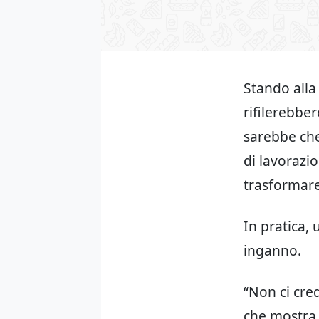
Stando alla t
rifilerebbe
sarebbe che
di lavorazi
trasformare
In pratica, 
inganno.
“Non ci cred
che mostra 