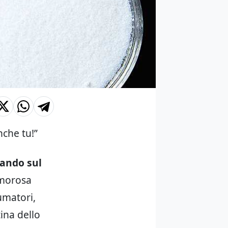
nche tu!”
zando sul
amorosa
umatori,
ina dello