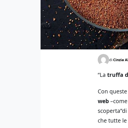
di
Cinzia A
“La
truffa 
Con quest
web
–come 
scoperta”d
che tutte l