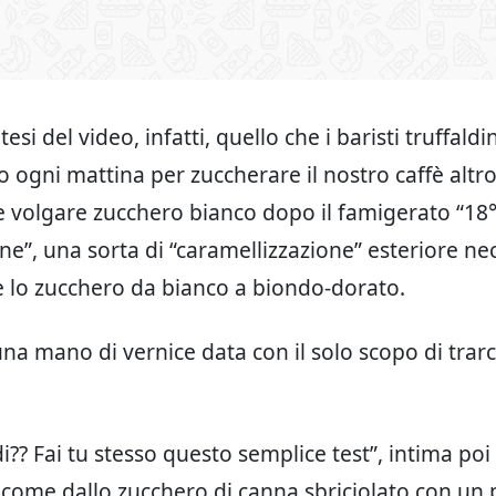
esi del video, infatti, quello che i baristi truffaldin
ro ogni mattina per zuccherare il nostro caffè altr
 volgare zucchero bianco dopo il famigerato “18
one”, una sorta di “caramellizzazione” esteriore ne
 lo zucchero da bianco a biondo-dorato.
una mano di vernice data con il solo scopo di trarc
i?? Fai tu stesso questo semplice test”, intima poi 
come dallo zucchero di canna sbriciolato con un 