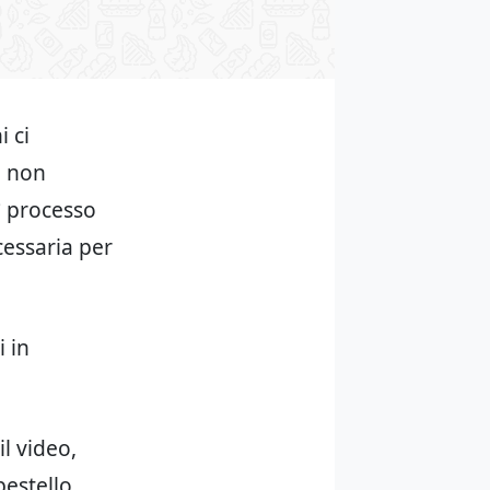
i ci
o non
° processo
cessaria per
i in
il video,
pestello