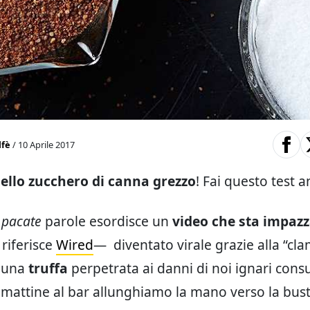
lfè
/ 10 Aprile 2017
dello zucchero di canna grezzo
! Fai questo test a
e
pacate
parole esordisce un
video che sta impaz
riferisce
Wired
— diventato virale grazie alla “cl
i una
truffa
perpetrata ai danni di noi ignari cons
e mattine al bar allunghiamo la mano verso la bust