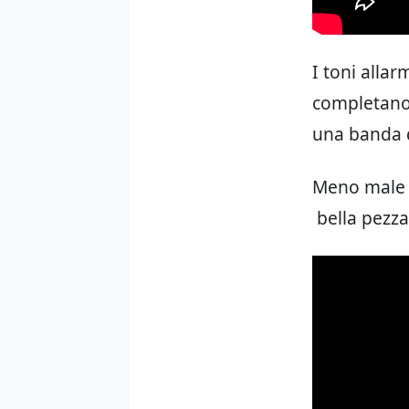
I toni allar
completano 
una banda di
Meno male c
bella pezza