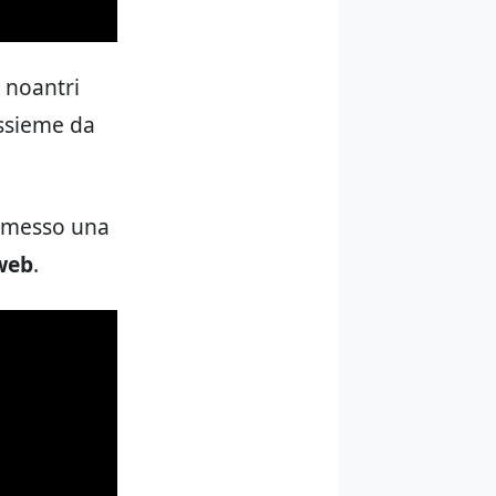
e noantri
assieme da
a messo una
 web
.