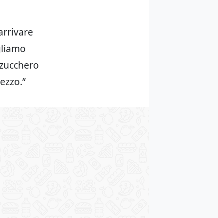
arrivare
gliamo
 zucchero
ezzo.”