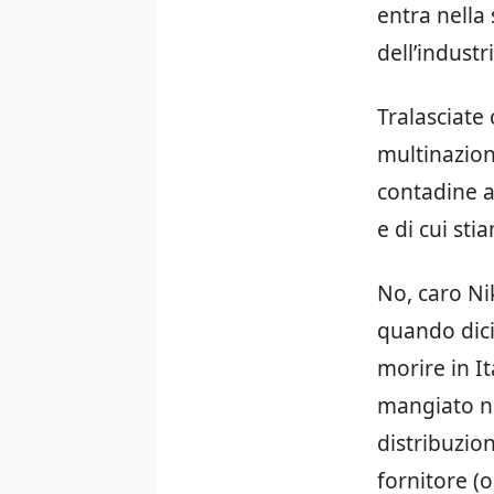
entra nella 
dell’industr
Tralasciate 
multinazion
contadine a
e di cui st
No, caro Ni
quando dici
morire in I
mangiato ne
distribuzio
fornitore (o