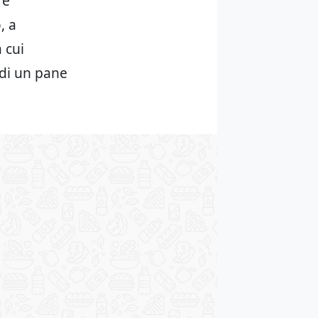
 e
, a
 cui
 di un pane