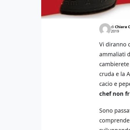
di
Chiara C
2019
Vi diranno c
ammaliati d
cambierete 
cruda e la 
cacio e pepe
chef non fr
Sono passat
comprendere 