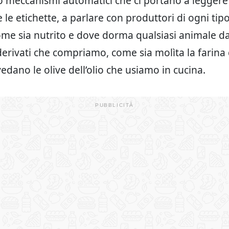
 meccanismi automatici che ci portano a leggere
 le etichette, a parlare con produttori di ogni tipo
ome sia nutrito e dove dorma qualsiasi animale da
 derivati che compriamo, come sia molìta la farina
edano le olive dell’olio che usiamo in cucina.