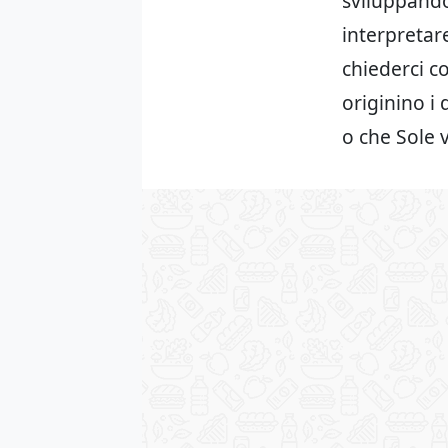
sviluppando
interpretare
chiederci c
originino i
o che Sole v