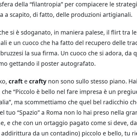
sfera della “filantropia” per compiacere le strateg
ia a scapito, di fatto, delle produzioni artigianali.
che si è sdoganato, in maniera palese, il flirt tra le
ali e un cuoco che ha fatto del recupero delle tra
bruzzesi la sua firma. Un cuoco che si adora, da q
iamo gettando il poster autografato.
ko,
craft
e
crafty
non sono sullo stesso piano. Ha
 che “Piccolo è bello nel fare impresa è un pregiu
talia”, ma scommettiamo che quel bel radicchio 
l tuo “Spazio” a Roma non lo hai preso nella gr
ne, e che con un ortaggio pagato come si deve, d
 addirittura da un contadino) piccolo e bello, tu ri