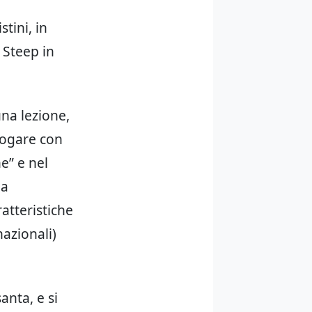
stini, in
 Steep in
una lezione,
logare con
e” e nel
ia
atteristiche
nazionali)
anta, e si