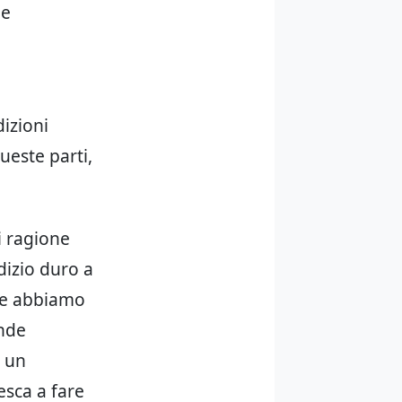
ie
dizioni
ueste parti,
i ragione
dizio duro a
che abbiamo
ande
a un
esca a fare