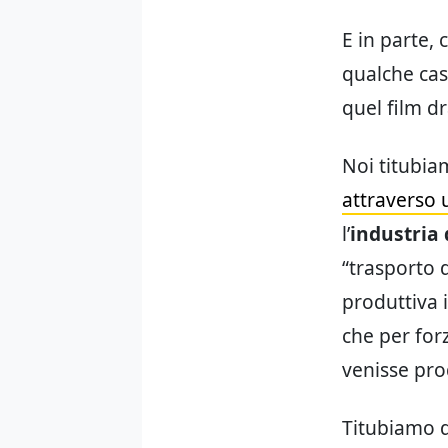
E in parte, 
qualche cas
quel film d
Noi titubia
attraverso 
l’
industria 
“trasporto d
produttiva 
che per for
venisse prod
Titubiamo q