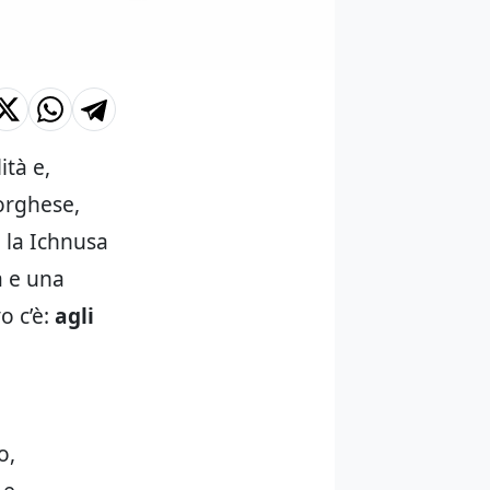
ità e,
orghese,
 la Ichnusa
a e una
o c’è:
agli
o,