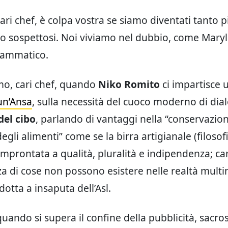
cari chef, è colpa vostra se siamo diventati tanto pi
o sospettosi. Noi viviamo nel dubbio, come Maryl
rammatico.
mo, cari chef, quando
Niko Romito
ci impartisce 
un’Ansa
, sulla necessità del cuoco moderno di dia
del cibo
, parlando di vantaggi nella “conservazion
egli alimenti” come se la birra artigianale (filosof
improntata a qualità, pluralità e indipendenza; car
za di cose non possono esistere nelle realtà multi
otta a insaputa dell’Asl.
uando si supera il confine della pubblicità, sacros