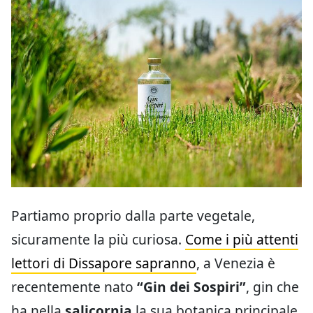
Partiamo proprio dalla parte vegetale,
sicuramente la più curiosa.
Come i più attenti
lettori di Dissapore sapranno
, a Venezia è
recentemente nato
“Gin dei Sospiri”
, gin che
ha nella
salicornia
la sua botanica principale.