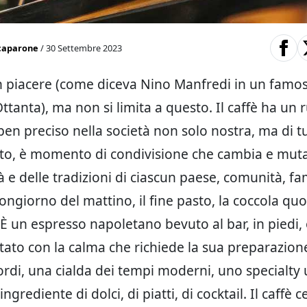
caparone
/ 30 Settembre 2023
n piacere (come diceva Nino Manfredi in un famo
ttanta), ma non si limita a questo. Il caffè ha un 
ben preciso nella società non solo nostra, ma di tu
to, è momento di condivisione che cambia e mut
à e delle tradizioni di ciascun paese, comunità, fam
uongiorno del mattino, il fine pasto, la coccola quot
È un espresso napoletano bevuto al bar, in piedi, 
stato con la calma che richiede la sua preparazion
ordi, una cialda dei tempi moderni, uno specialty 
ingrediente di dolci, di piatti, di cocktail. Il caffè c