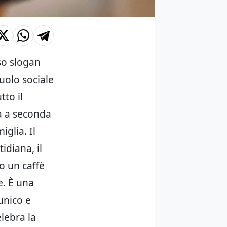
so slogan
ruolo sociale
tto il
a a seconda
iglia. Il
idiana, il
o un caffè
e. È una
unico e
elebra la