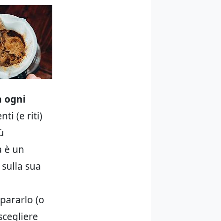
n ogni
i (e riti)
ù
a è un
 sulla sua
pararlo (o
scegliere