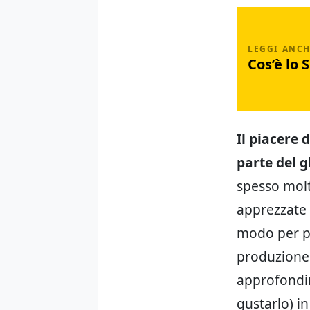
Cos’è lo 
Il piacere 
parte del 
spesso molt
apprezzate 
modo per po
produzione
approfondir
gustarlo) in