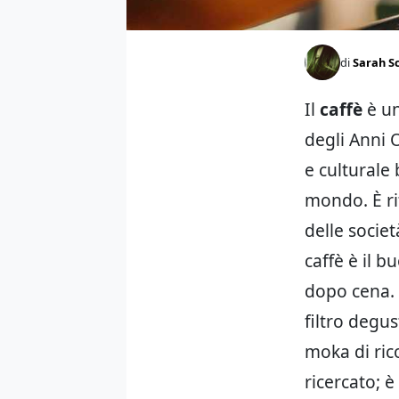
di
Sarah S
Il
caffè
è u
degli Anni O
e culturale 
mondo. È ri
delle societ
caffè è il b
dopo cena. 
filtro degu
moka di ric
ricercato; è 