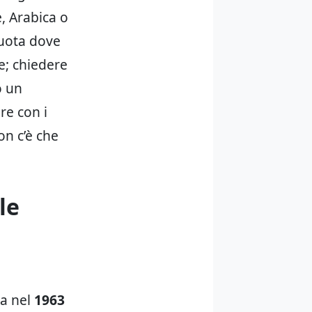
, Arabica o
quota dove
e; chiedere
o un
re con i
on c’è che
le
ta nel
1963