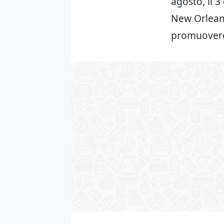
agosto, il 
New Orleans
promuovere 