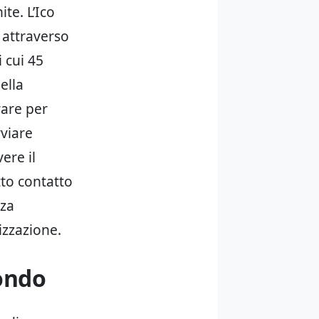
te. L’Ico
 attraverso
 cui 45
ella
rare per
vviare
ere il
tto contatto
zza
izzazione.
mondo