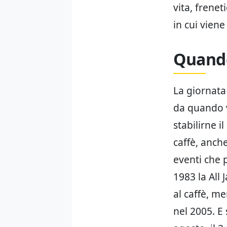
vita, frenet
in cui viene
Quando
La giornata 
da quando v
stabilirne i
caffè, anche
eventi che 
1983 la All
al caffè, me
nel 2005. E