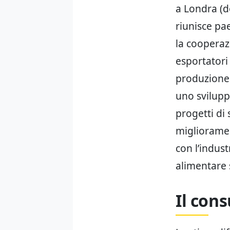
a Londra (do
riunisce pa
la cooperaz
esportatori
produzione 
uno svilupp
progetti di
miglioramen
con l’indus
alimentare 
Il cons