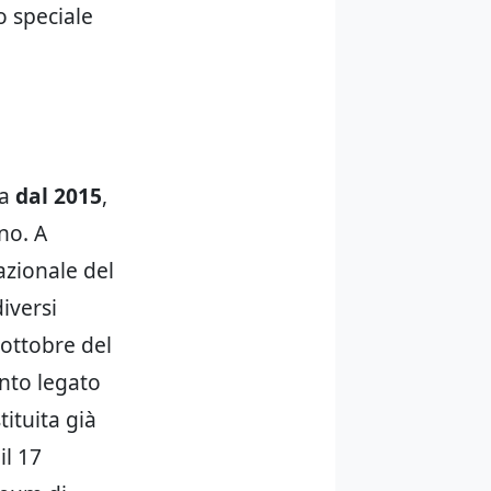
o speciale
ra
dal 2015
,
no. A
azionale del
diversi
 ottobre del
nto legato
tituita già
il 17