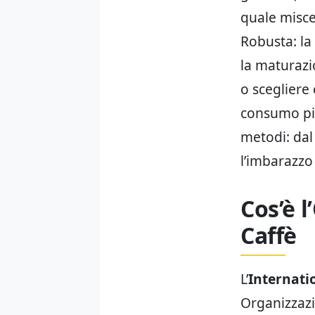
quale misce
Robusta: la
la maturazi
o scegliere
consumo più
metodi: dal 
l’imbarazzo 
Cos’è 
Caffè
L’
Internati
Organizzazio