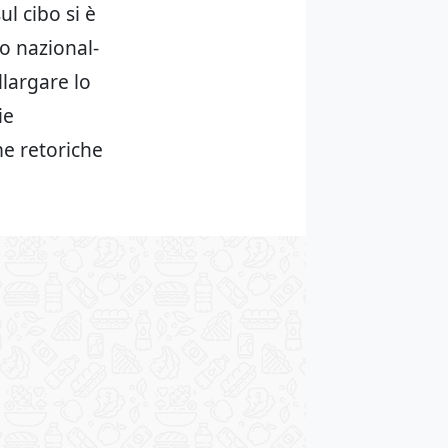
ul cibo si è
lo nazional-
llargare lo
ie
rme retoriche