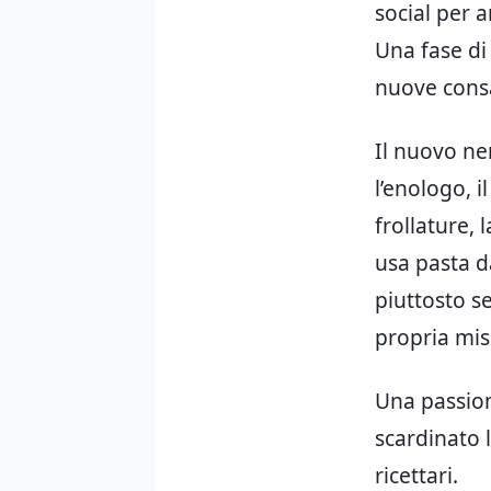
social per 
Una fase di
nuove consa
Il nuovo nem
l’enologo, 
frollature, 
usa pasta d
piuttosto s
propria mis
Una passion
scardinato 
ricettari.