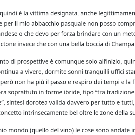
o quindi è la vittima designata, anche legittimamen
e per il mio abbacchio pasquale non posso comp
rlandese o che devo per forza brindare con un met
ctone invece che con una bella boccia di Champ
nto di prospettive è comunque solo all’inizio, quin
ontinua a vivere, dormite sonni tranquilli uffici st
però non ha più il passo e respiro dei tempi e la
ra soprattuto in forme ibride, tipo “tra tradizione
, sintesi dorotea valida davvero per tutto e tutti
concetto intrinsecamente bel oltre le zone della s
io mondo (quello del vino) le cose sono andate 