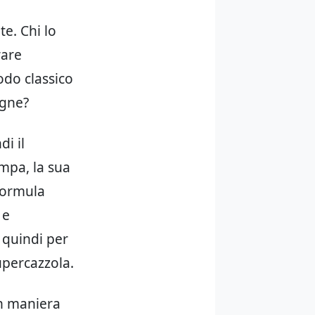
te. Chi lo
rare
odo classico
agne?
di il
ampa, la sua
 formula
 e
, quindi per
upercazzola.
in maniera