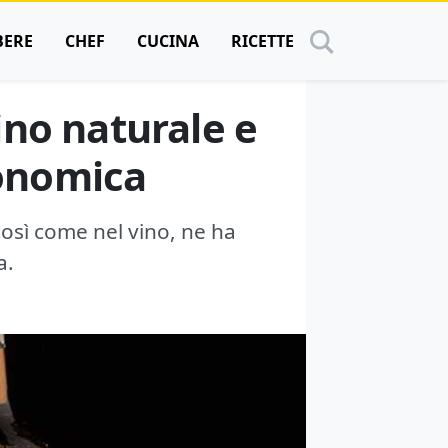
BERE
CHEF
CUCINA
RICETTE
vino naturale e
onomica
così come nel vino, ne ha
a.