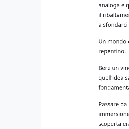
analoga e q
il ribaltam
a sfondarci
Un mondo c
repentino.
Bere un vin
quell’idea s
fondamental
Passare da 
immersione 
scoperta er