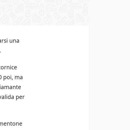
arsi una
.
cornice
 0 poi, ma
diamante
valida per
ormentone