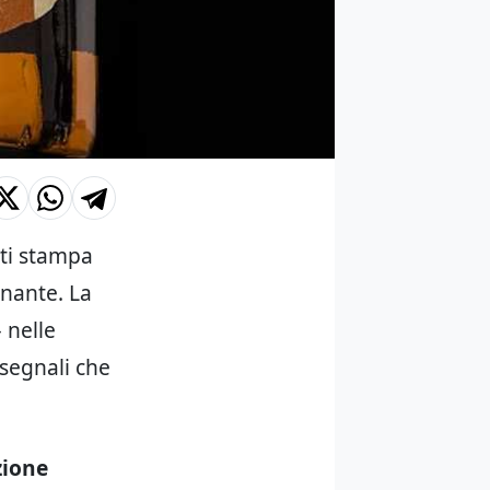
ti stampa
inante. La
 nelle
i segnali che
zione