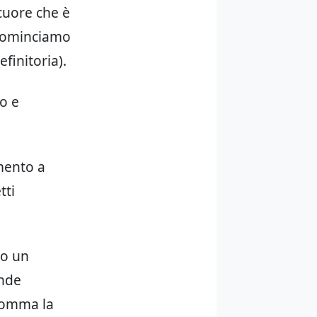
cuore che è
n cominciamo
finitoria).
o e
amento a
tti
ro un
ande
nsomma la