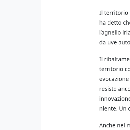
Il territori
ha detto ch
l’agnello i
da uve auto
Il ribaltame
territorio c
evocazione 
resiste anco
innovazione”
niente. Un 
Anche nel m