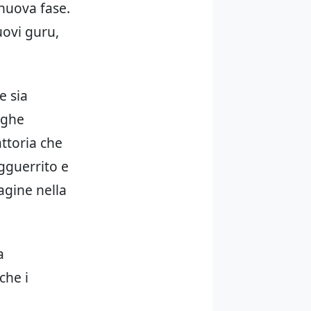
 nuova fase.
uovi guru,
e sia
nghe
attoria che
agguerrito e
agine nella
a
che i