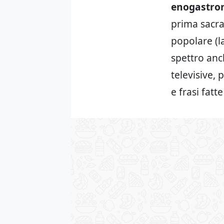
enogastro
prima sacral
popolare (l
spettro anc
televisive, 
e frasi fatt