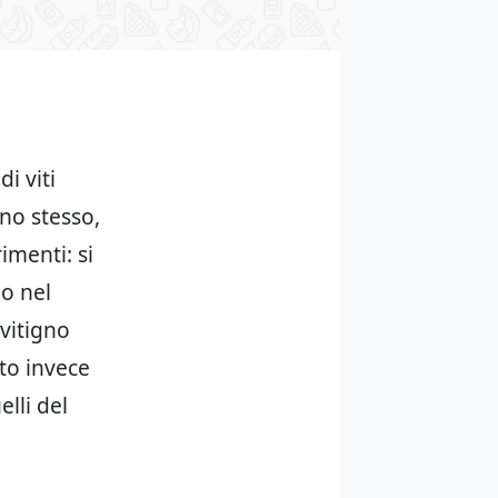
i viti
gno stesso,
imenti: si
io nel
 vitigno
to invece
lli del