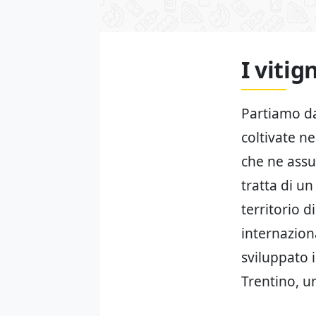
I vitig
Partiamo dal
coltivate ne
che ne assum
tratta di u
territorio d
internazion
sviluppato 
Trentino, u