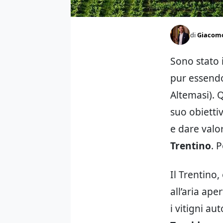
di
Giacomo
Sono stato 
pur essendo
Altemasi). 
suo obiettiv
e dare valor
Trentino
. 
Il Trentino
all’aria ape
i vitigni au