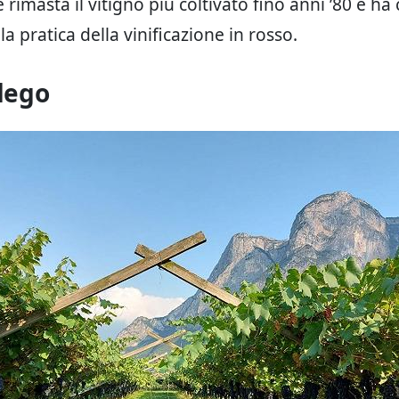
 rimasta il vitigno più coltivato fino anni ’80 e ha
a pratica della vinificazione in rosso.
ldego