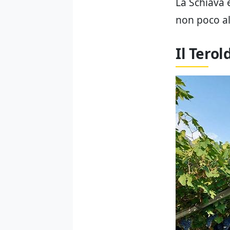
La Schiava è
non poco all
Il Tero