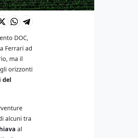
Trento DOC,
a Ferrari ad
io, ma il
gli orizzonti
 del
avventure
i alcuni tra
hiava
al