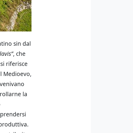
tino sin dal
lavis”
, che
i riferisce
nel Medioevo,
i venivano
rollarne la
o
 prendersi
produttiva.