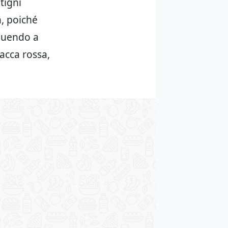
vitigni
a, poiché
ibuendo a
bacca rossa,