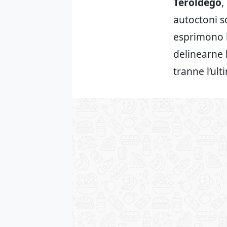
Teroldego
,
autoctoni s
esprimono l
delinearne l
tranne l’ult