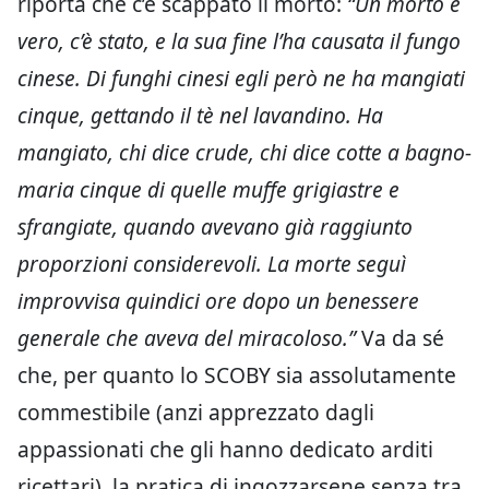
riporta che c’è scappato il morto:
“Un morto è
vero, c’è stato, e la sua fine l’ha causata il fungo
cinese. Di funghi cinesi egli però ne ha mangiati
cinque, gettando il tè nel lavandino. Ha
mangiato, chi dice crude, chi dice cotte a bagno-
maria cinque di quelle muffe grigiastre e
sfrangiate, quando avevano già raggiunto
proporzioni considerevoli. La morte seguì
improvvisa quindici ore dopo un benessere
generale che aveva del miracoloso.”
Va da sé
che, per quanto lo SCOBY sia assolutamente
commestibile (anzi apprezzato dagli
appassionati che gli hanno dedicato arditi
ricettari), la pratica di ingozzarsene senza tra