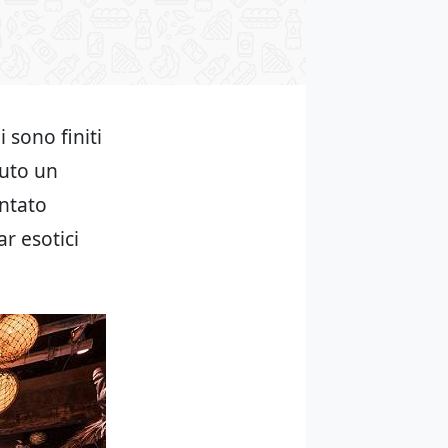
 sono finiti
iuto un
entato
r esotici