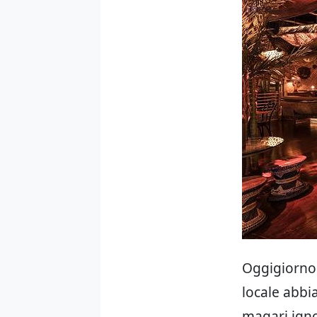
Oggigiorno 
locale abbia
magari ignor