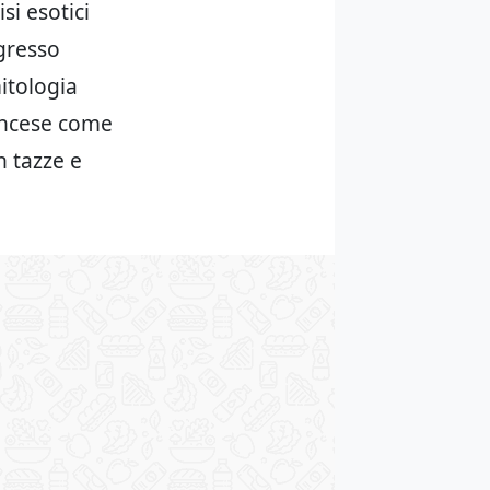
si esotici
ogresso
itologia
ncese come
n tazze e