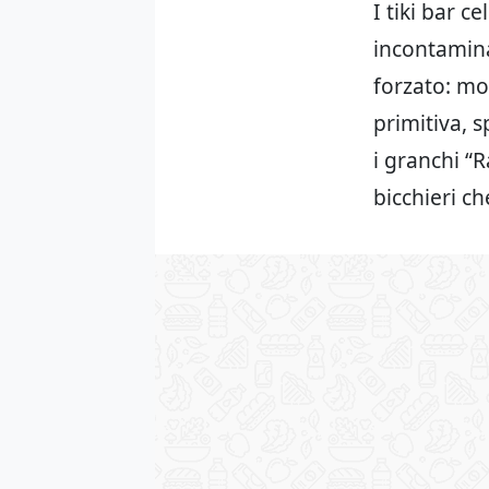
I tiki bar c
incontamina
forzato: mo
primitiva, s
i granchi “R
bicchieri ch