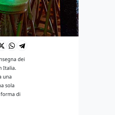
’insegna dei
 Italia.
da una
na sola
 forma di