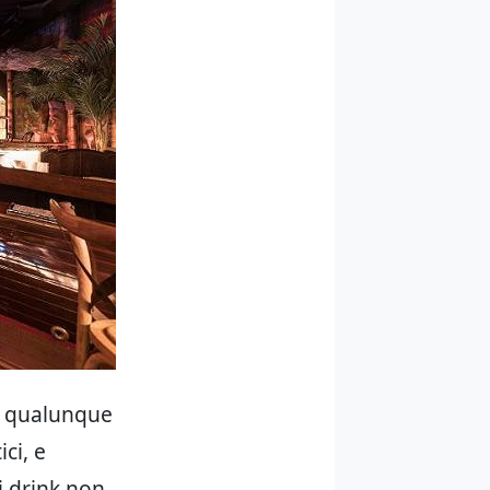
ki qualunque
ci, e
i drink non