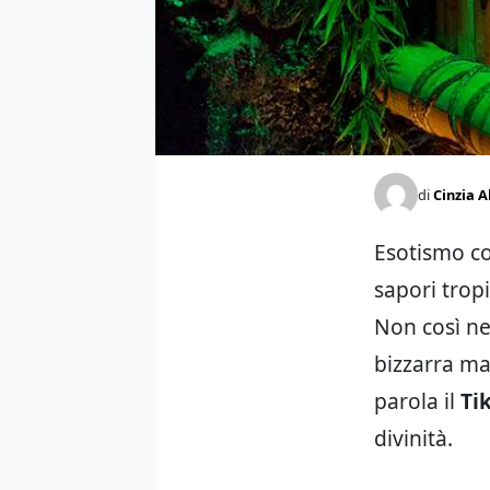
di
Cinzia A
Esotismo con
sapori tropi
Non così neg
bizzarra ma
parola il
Tik
divinità.