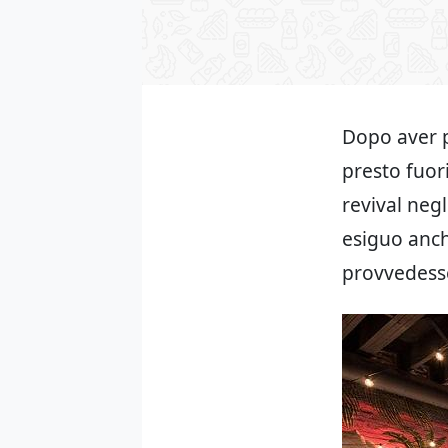
Dopo aver pr
presto fuor
revival neg
esiguo anch
provvedesse