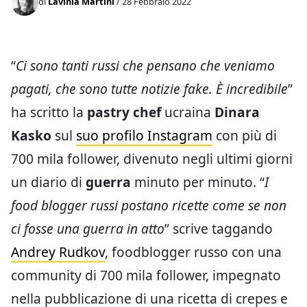
di
Lavinia Martini
/ 28 Febbraio 2022
“
Ci sono tanti russi che pensano che veniamo
pagati, che sono tutte notizie fake. È incredibile
”
ha scritto la
pastry chef
ucraina
Dinara
Kasko
sul
suo profilo Instagram
con più di
700 mila follower, divenuto negli ultimi giorni
un diario di
guerra
minuto per minuto. “
I
food blogger russi postano ricette come se non
ci fosse una guerra in atto
” scrive taggando
Andrey Rudkov
, foodblogger russo con una
community di 700 mila follower, impegnato
nella pubblicazione di una ricetta di crepes e