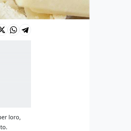
fondente
per loro,
to.