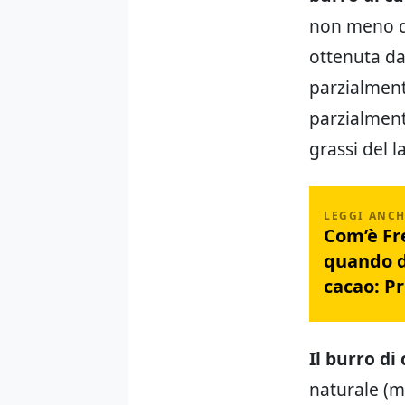
non meno de
ottenuta dal
parzialment
parzialmente
grassi del 
Com’è Fre
quando d
cacao: P
Il burro di
naturale (m