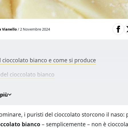
a Vianello
/ 2 Novembre 2024
il cioccolato bianco e come si produce
 del cioccolato bianco
li per riconoscere un cioccolato bianco di qualità
 più
enze nutrizionali tra cioccolato bianco, al latte e 
ominare, i puristi del cioccolato storcono il naso: 
 cucina e tendenze
occolato bianco
– semplicemente – non è cioccola