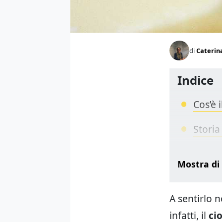
di
Caterin
Indice
Cos’è 
Storia
Consig
Mostra di
Differ
A sentirlo n
Uso in
infatti, il
ci