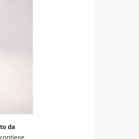
uto da
 contiene