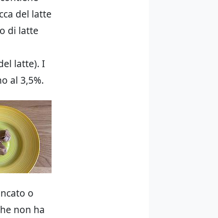
ca del latte
o di latte
l latte). I
no al 3,5%.
ancato o
che non ha