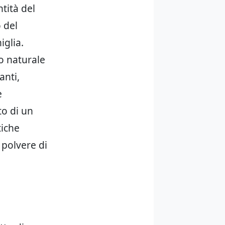
ntità del
 del
iglia.
o naturale
anti,
e
to di un
tiche
 polvere di