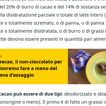
l 20% di burro di cacao e del 14% di sostanza sec
la disidratazione parziale o totale di latte intero (
e o totalmente scremato, o di panna, o di panna
 o totalmente disidratata, o di burro o di grassi de
latte devono essere presenti in quantità pari alme
ecao, il non-cioccolato per
ovremo fare a meno del
rova d’assaggio
 cacao può essere di due tipi:
deodorizzato e sbi
onorigine o meno). Il primo è di fatto un grasso 