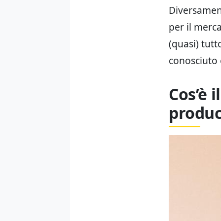
Diversament
per il merc
(quasi) tut
conosciuto e
Cos’è i
produ