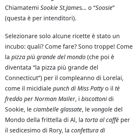
Chiamatemi
Sookie St.Jame
s… o “
Soosie
”
(questa è per intenditori).
Selezionare solo alcune ricette è stato un
incubo: quali? Come fare? Sono troppe! Come
la
pizza più grande del mondo
(che poi è
diventata “la pizza più grande del
Connecticut”) per il compleanno di Lorelai,
come il micidiale
punch di Miss Patty
o il
tè
freddo per Norman Mailer
, i
biscottoni
di
Sookie, le
ciambelle glassate
, le
vongole
del
Mondo della frittella di Al, la
torta al caffè
per
il sedicesimo di Rory, la
confettura di