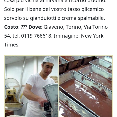
cosa più vicina al nirvana a ricordo d’uomo.
Solo per il bene del vostro tasso glicemico
sorvolo su gianduiotti e crema spalmabile.
Costo
: ???
Dove
: Giaveno, Torino, Via Torino
54, tel. 0119 766618. Immagine: New York
Times.