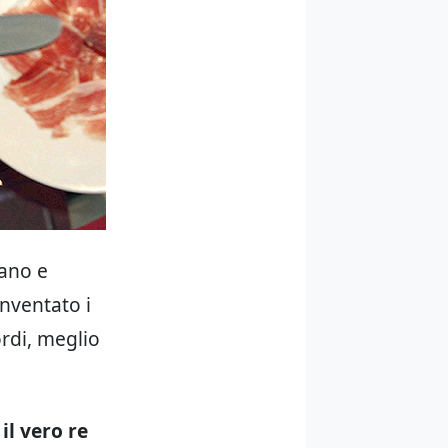
iano e
inventato i
ordi, meglio
 il vero re