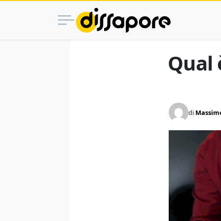
Qual è
di
Massimo