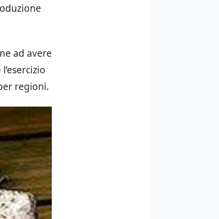
roduzione
one ad avere
l’esercizio
per regioni.