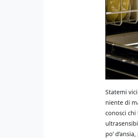
Statemi vic
niente di m
conosci chi
ultrasensib
po’ d’ansia,