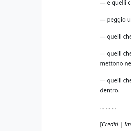
— e quelli 
— peggio un
— quelli ch
— quelli ch
mettono ne
— quelli ch
dentro.
… … …
[
Crediti | 