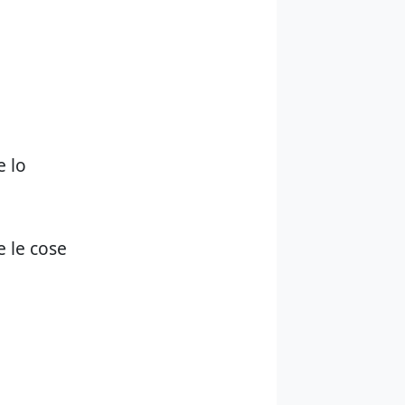
e lo
e le cose