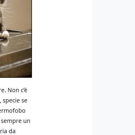
re. Non c’è
, specie se
 germofobo
e sempre un
oria da