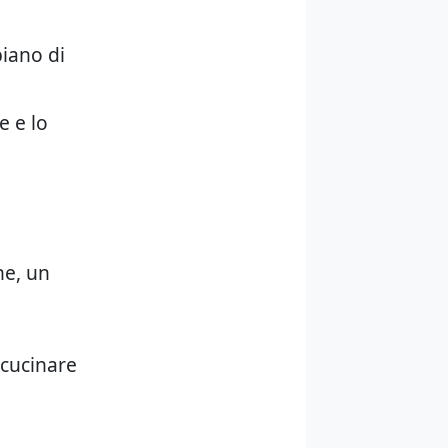
piano di
e e lo
ne, un
 cucinare