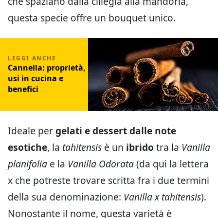
che spaziano dalla ciliegia alla mandorla,
questa specie offre un bouquet unico.
Cannella: proprietà,
usi in cucina e
benefici
Ideale per
gelati e dessert dalle note
esotiche
, la
tahitensis
è un
ibrido
tra la
Vanilla
planifolia
e la
Vanilla Odorata
(da qui la lettera
x che potreste trovare scritta fra i due termini
della sua denominazione:
Vanilla x
tahitensis
).
Nonostante il nome, questa varietà è