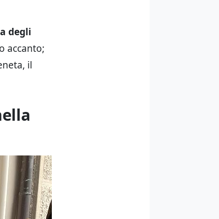
a degli
no accanto;
neta, il
nella