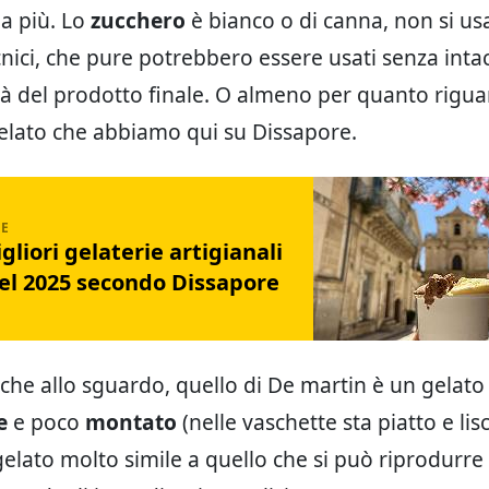
la più. Lo
zucchero
è bianco o di canna, non si u
cnici, che pure potrebbero essere usati senza inta
lità del prodotto finale. O almeno per quanto rigua
gelato che abbiamo qui su Dissapore.
gliori gelaterie artigianali
del 2025 secondo Dissapore
anche allo sguardo, quello di De martin è un gelat
e
e poco
montato
(nelle vaschette sta piatto e lis
 gelato molto simile a quello che si può riprodurre