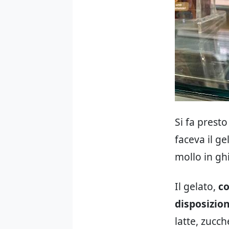
Si fa prest
faceva il g
mollo in gh
Il gelato,
co
disposizion
latte, zucc