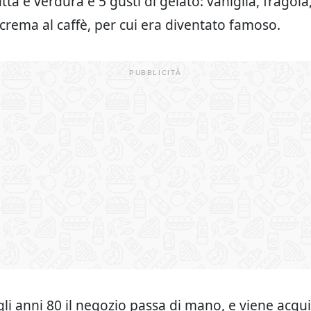
ta e verdura e 5 gusti di gelato: vaniglia, fragola,
 crema al caffè, per cui era diventato famoso.
gli anni 80 il negozio passa di mano, e viene acqui