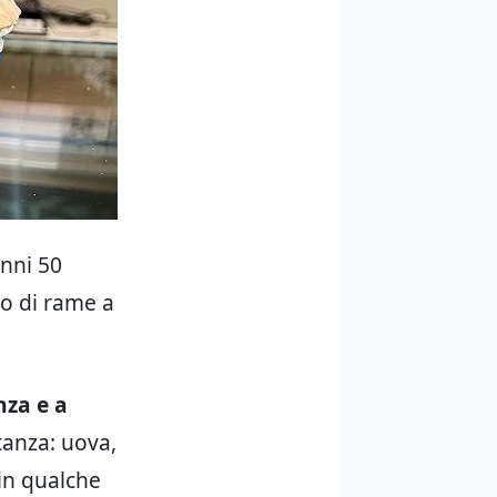
anni 50
lo di rame a
nza e a
stanza: uova,
 in qualche