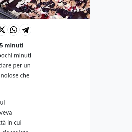
5 minuti
 pochi minuti
ndare per un
’ noiose che
cui
aveva
à in cui