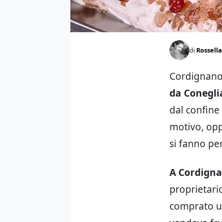
di
Rossella
Cordignano 
da Conegl
dal confine
motivo, opp
si fanno per
A Cordign
proprietari
comprato un