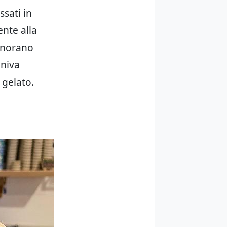
ssati in
ente alla
 onorano
eniva
 gelato.