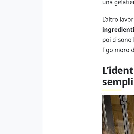
una gelatier
L’altro lavo
ingredient
poi ci sono 
figo moro d
L’ident
sempli