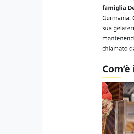
famiglia D
Germania. G
sua gelater
mantenendo 
chiamato da
Com’è 