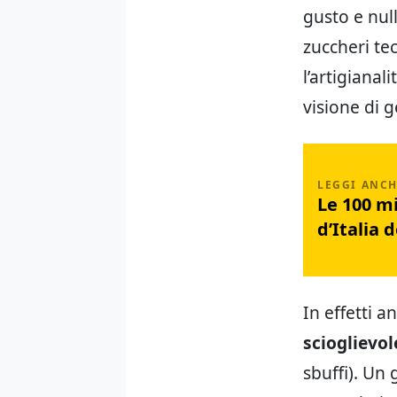
gusto e nul
zuccheri te
l’artigiana
visione di 
Le 100 mi
d’Italia 
In effetti 
scioglievol
sbuffi). Un