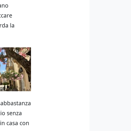
sano
ccare
rda la
o abbastanza
cio senza
 in casa con