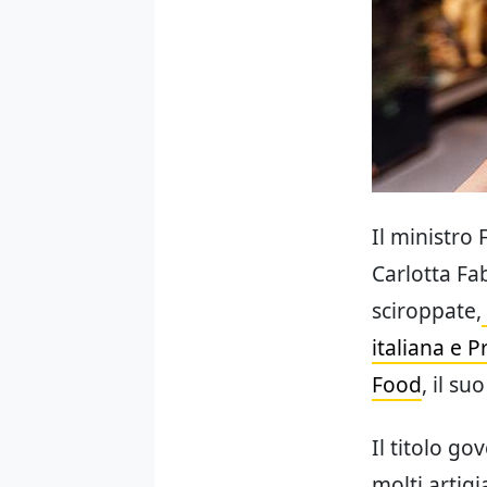
Il ministro
Carlotta Fa
sciroppate,
italiana e 
Food
, il s
Il titolo go
molti artig