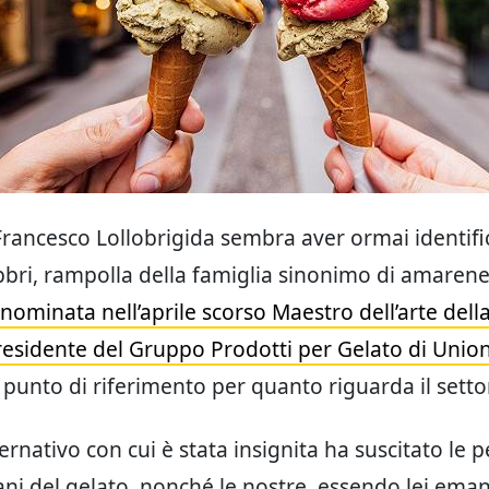
 Francesco Lollobrigida sembra aver ormai identifi
bbri, rampolla della famiglia sinonimo di amaren
nominata nell’aprile scorso Maestro dell’arte della
Presidente del Gruppo Prodotti per Gelato di Union
uo punto di riferimento per quanto riguarda il setto
vernativo con cui è stata insignita ha suscitato le p
iani del gelato, nonché le nostre, essendo lei ema