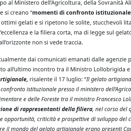
po al Ministero dell’Agricoltura, della Sovranità A
e si creano “
momenti di confronto istituzionale
ttimi gelati e si ripetono le solite, stucchevoli lit
l’eccellenza e la filiera corta, ma di legge sul gelat
all’orizzonte non si vede traccia.
tualmente dai comunicati emanati dalle agenzie pi
to all’ultimo incontro tra il Ministro Lollobrigida e
rtigianale,
risalente il 17 luglio: “
Il gelato artigiana
confronto istituzionale presso il ministero dell’Agrico
imentare e delle Foreste tra il ministro Francesco Lol
ione di rappresentanti della filiera
, nel corso del
se opportunità, criticità e prospettive di sviluppo del
e il mondo del gelato artigianale erano presenti Car