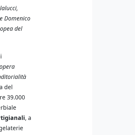
lalucci,
 e Domenico
ropea del
i
dopera
ditorialità
a del
tre 39.000
erbiale
rtigianali
, a
gelaterie