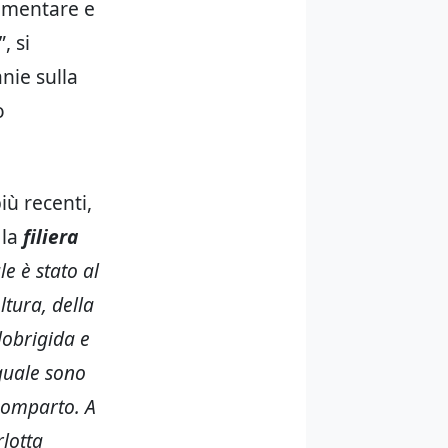
limentare e
”, si
anie sulla
o
ù recenti,
 la
filiera
le è stato al
ltura, della
lobrigida e
 quale sono
 comparto. A
lotta