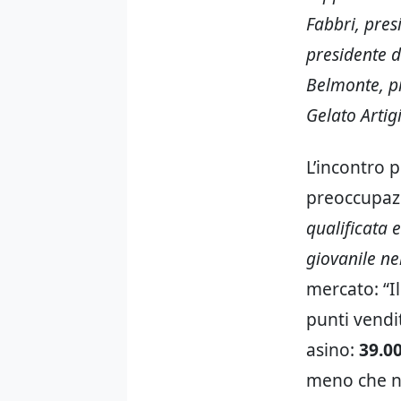
Fabbri, pres
presidente 
Belmonte, p
Gelato Artig
L’incontro 
preoccupazi
qualificata 
giovanile ne
mercato: “I
punti vendi
asino:
39.00
meno che no