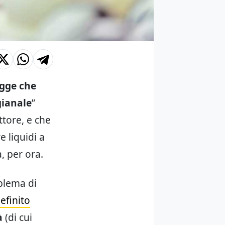
gge che
gianale
”
ttore, e che
e liquidi a
, per ora.
blema di
efinito
à
(di cui