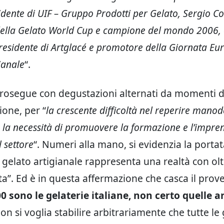
idente di UIF – Gruppo Prodotti per Gelato, Sergio Co
della Gelato World Cup e campione del mondo 2006,
residente di Artglacé e promotore della Giornata Eu
ianale
“.
prosegue con degustazioni alternati da momenti d
one, per “
la crescente difficoltà nel reperire mano
e la necessità di promuovere la formazione e l’impren
l settore
“. Numeri alla mano, si evidenzia la portat
l gelato artigianale rappresenta una realtà con ol
ta”. Ed è in questa affermazione che casca il prov
0 sono le gelaterie italiane, non certo quelle a
n si voglia stabilire arbitrariamente che tutte le 