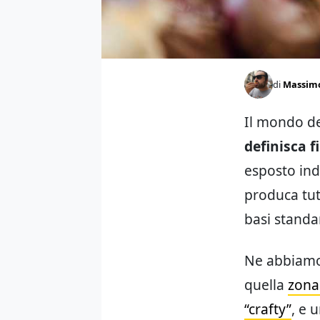
di
Massim
Il mondo d
definisca f
esposto ind
produca tutt
basi standa
Ne abbiamo 
quella
zona 
“crafty”
, e 