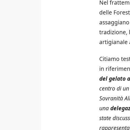
Nel frattem
delle Forest
assaggiano o
tradizione, 
artigianale 
Citiamo tes
in riferimen
del gelato a
centro di un 
Sovranità Al
una
delegaz
state discus
rappresentar