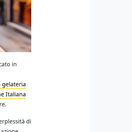
cato in
e
 gelateria
e Italiana
re.
erplessità di
nazione