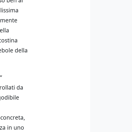
so ben al
lissima
damente
ella
costina
debole della
”
ollati da
godibile
concreta,
nza in uno