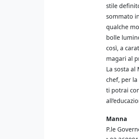
stile defini
sommato in 
qualche mod
bolle lumin
così, a cara
magari al p
La sosta al
chef, per la
ti potrai c
all’educazio
Manna
P.le Govern