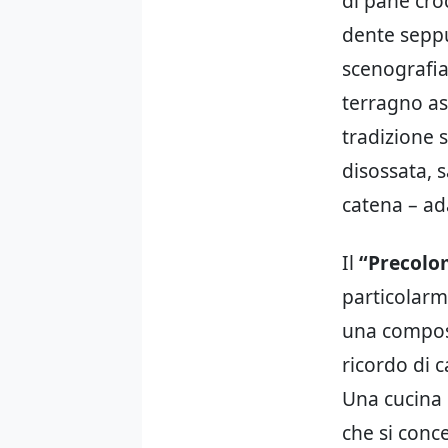
di pane cro
dente seppu
scenografia
terragno asc
tradizione 
disossata, s
catena – ada
Il
“Precolo
particolarm
una composi
ricordo di 
Una cucina
che si conce