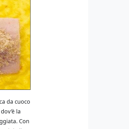
nca da cuoco
 dov’è la
eggiata. Con