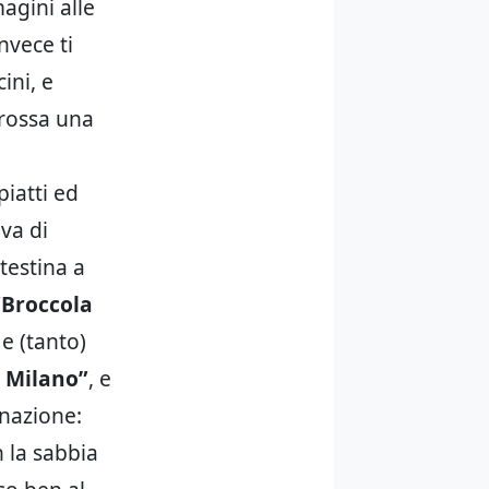
magini alle
nvece ti
ini, e
grossa una
iatti ed
iva di
testina a
Broccola
e (tanto)
 Milano”
, e
inazione:
n la sabbia