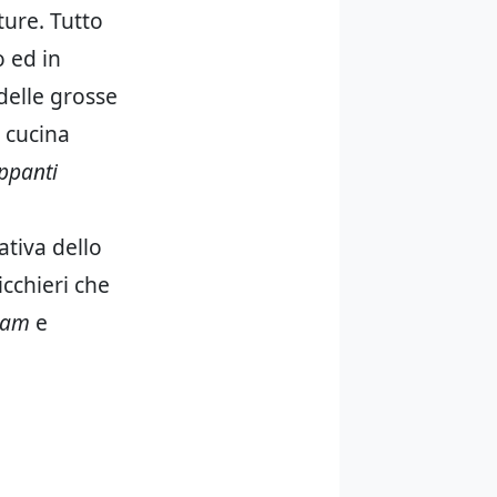
ture. Tutto
o ed in
delle grosse
a cucina
ppanti
ativa dello
icchieri che
eam
e