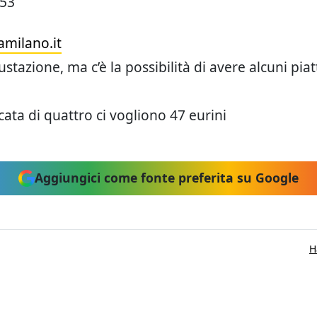
153
milano.it
tazione, ma c’è la possibilità di avere alcuni pia
cata di quattro ci vogliono 47 eurini
Aggiungici come fonte preferita su Google
H