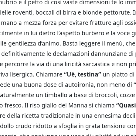
nubrio e il petto di così vaste dimensioni te lo im
elle roventi, boccali di birra e bionde pettorute. I
 mano a mezza forza per evitare fratture agli ossic
cilmente in lui dietro l’aspetto burbero e la voce 
ile gentilezza d’animo. Basta leggere il menù, che
efinitivamente le declamazioni dannunziane di p
e percorre la via di una liricità sarcastica e non pr
iva lisergica. Chiamare
“Uè, testina”
un piatto di 
iede una buona dose di autoironia, non meno di
“
naturalmente un timballo a base di broccoli, cozze 
 fresco. Il riso giallo del Manna si chiama
“Quasi
ore della ricetta tradizionale in una ennesima decl
dollo crudo ridotto a sfoglia in grata tensione co