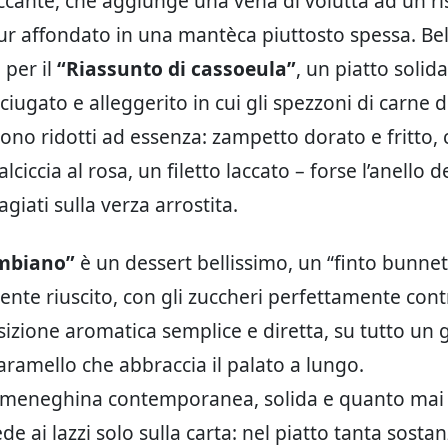
ccante, che aggiunge una vena di voluttà ad un ri
r affondato in una mantèca piuttosto spessa. Bel
 per il
“Riassunto di cassoeula”
, un piatto soli
iugato e alleggerito in cui gli spezzoni di carne d
sono ridotti ad essenza: zampetto dorato e fritto, 
alciccia al rosa, un filetto laccato – forse l’anello 
giati sulla verza arrostita.
mbiano”
è un dessert bellissimo, un “finto bunnet
ente riuscito, con gli zuccheri perfettamente contr
zione aromatica semplice e diretta, su tutto un 
caramello che abbraccia il palato a lungo.
 meneghina contemporanea, solida e quanto mai 
de ai lazzi solo sulla carta: nel piatto tanta sosta