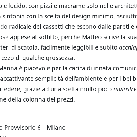
to e lucido, con pizzi e macramè solo nelle architet
sintonia con la scelta del design minimo, asciutt
o radicale dei cassetti che escono dalle pareti e 
ose appese al soffitto, perchè Matteo scrive la su
tteri di scatola, facilmente leggibili e subito
acchia
rezzo di qualche grossezza.
 Manna è piacevole per la carica di innata comunic
 accattivante semplicità dell’ambiente e per i bei b
oncedere, grazie ad una scelta molto poco
mainstr
ne della colonna dei prezzi.
o Provvisorio 6 – Milano