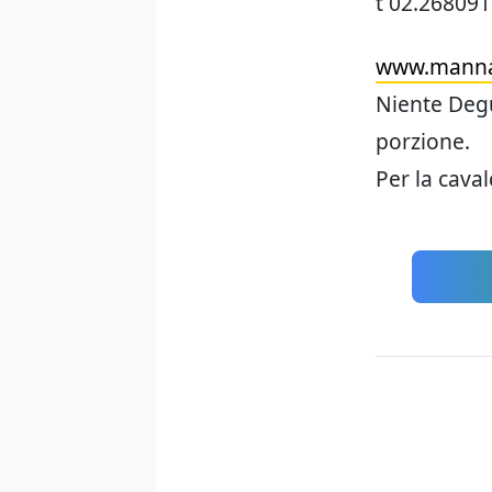
t 02.26809
www.manna
Niente Degus
porzione.
Per la caval