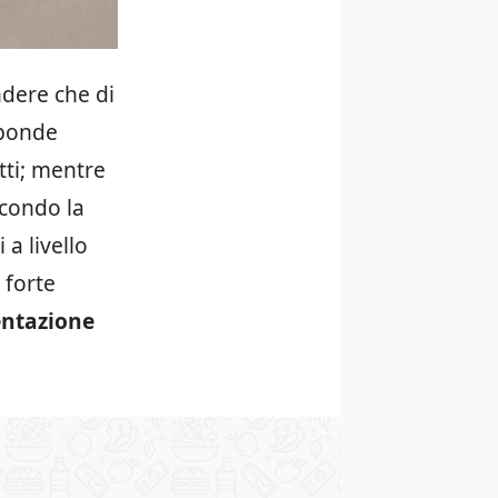
dere che di
isponde
tti; mentre
condo la
a livello
 forte
ntazione