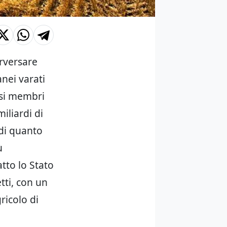
erversare
nei varati
esi membri
iliardi di
a di quanto
ù
atto lo Stato
tti, con un
ricolo di