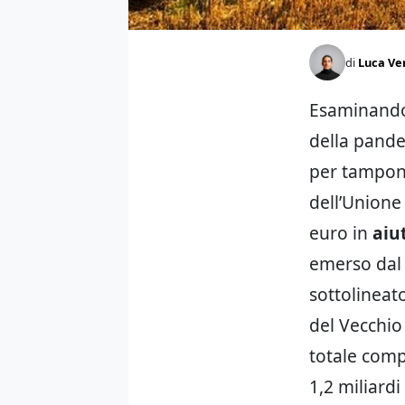
di
Luca Ve
Esaminando 
della pande
per tampona
dell’Unione
euro in
aiut
emerso dal
sottolineato
del Vecchio
totale compl
1,2 miliardi