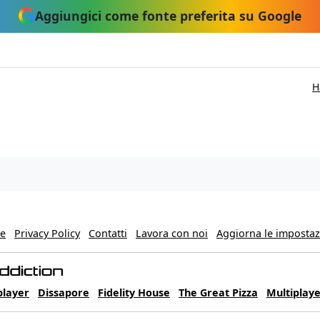
Aggiungici come fonte preferita su Google
H
ie
Privacy Policy
Contatti
Lavora con noi
Aggiorna le impostazi
player
Dissapore
Fidelity House
The Great Pizza
Multiplaye