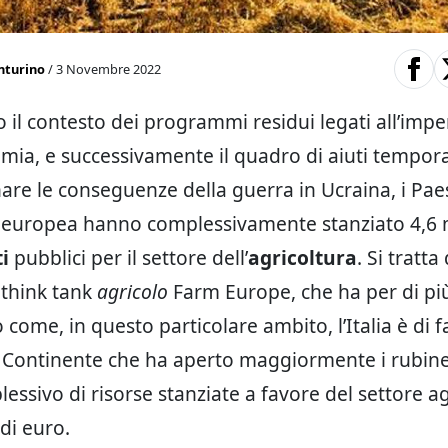
nturino
/ 3 Novembre 2022
il contesto dei programmi residui legati all’imp
mia, e successivamente il quadro di aiuti tempora
re le conseguenze della guerra in Ucraina, i Pa
 europea hanno complessivamente stanziato 4,6 m
i
pubblici per il settore dell’
agricoltura
. Si tratt
 think tank
agricolo
Farm Europe, che ha per di pi
 come, in questo particolare ambito, l’Italia è di f
 Continente che ha aperto maggiormente i rubine
essivo di risorse stanziate a favore del settore ag
 di euro.