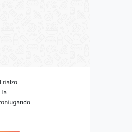
 rialzo
 la
, coniugando
.