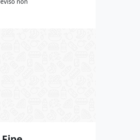
reviso non
 Fipe