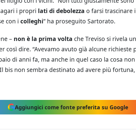
l litigio con i vicini. “Non tutti giustamente sono
gari i propri
lati di debolezza
o farsi trascinare 
e con i
colleghi
” ha proseguito Sartorato.
ene –
non è la prima volta
che Treviso si rivela u
r così dire. “Avevamo avuto già alcune richieste p
aio di anni fa, ma anche in quel caso la cosa no
 Il bis non sembra destinato ad avere più fortuna
Aggiungici come fonte preferita su Google