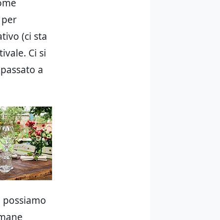
come
 per
ivo (ci sta
ivale. Ci si
passato a
 – possiamo
rimane