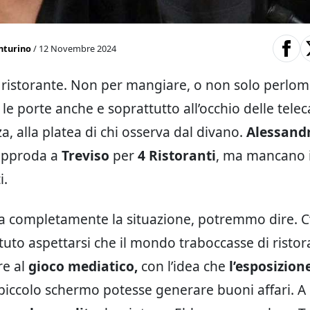
nturino
/ 12 Novembre 2024
 ristorante. Non per mangiare, o non solo perlome
 le porte anche e soprattutto all’occhio delle tele
, alla platea di chi osserva dal divano.
Alessand
pproda a
Treviso
per
4 Ristoranti
, ma mancano 
i.
ata completamente la situazione, potremmo dire. C’
uto aspettarsi che il mondo traboccasse di ristor
re al
gioco mediatico,
con l’idea che
l’esposizion
 piccolo schermo potesse generare buoni affari. A 