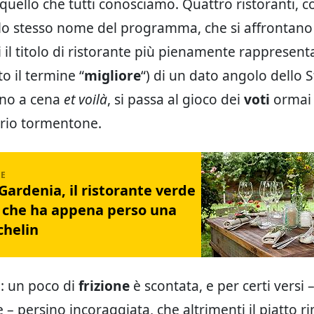
quello che tutti conosciamo. Quattro ristoranti, 
lo stesso nome del programma, che si affrontano
il titolo di ristorante più pienamente rappresentat
to il termine “
migliore
“) di un dato angolo dello St
rno a cena
et voilà
, si passa al gioco dei
voti
ormai 
prio tormentone.
Gardenia, il ristorante verde
e che ha appena perso una
chelin
o: un poco di
frizione
è scontata, e per certi versi
– persino incoraggiata, che altrimenti il piatto 