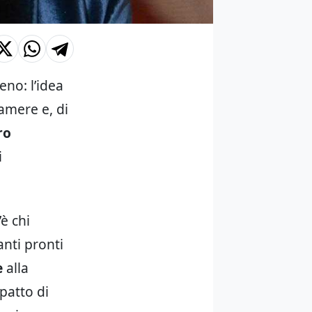
no: l’idea
camere e, di
ro
i
è chi
anti pronti
e
alla
patto di