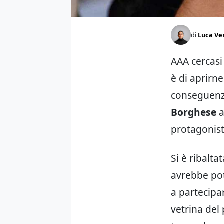
di
Luca Ve
AAA cercasi
è di aprirne
conseguenza
Borghese
a
protagonist
Si è ribalt
avrebbe pot
a partecipa
vetrina del