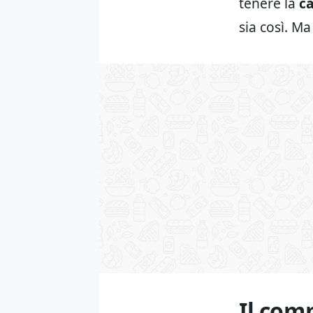
tenere la
c
sia così. M
Il com