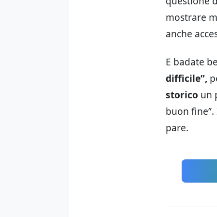
questione de
mostrare ma
anche acces
E badate b
difficile”,
pe
storico
un p
buon fine”.
pare.