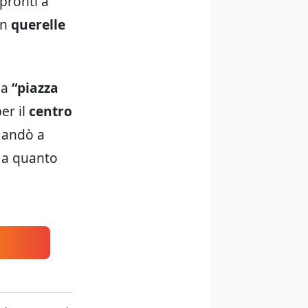
 pronti a
in
querelle
na
“piazza
er il
centro
n andò a
, a quanto