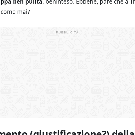
appa ben pulita
, beninteso. Ebbene, pare che a T
a come mai?
mento (giustificazione?) della