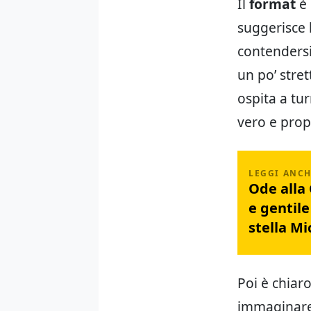
Il
format
è 
suggerisce 
contendersi 
un po’ stret
ospita a tu
vero e pro
Ode alla 
e gentil
stella Mi
Poi è chiar
immaginare 