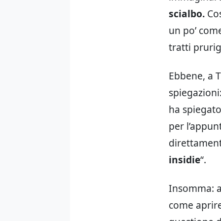
scialbo.
Cos
un po’ come
tratti prur
Ebbene, a T
spiegazioni
ha spiegat
per l’appun
direttament
insidie
“.
Insomma: ap
come aprire 