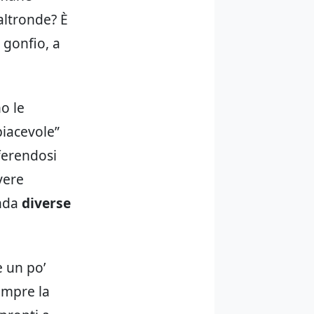
altronde? È
: gonfio, a
o le
piacevole”
ferendosi
vere
onda
diverse
e un po’
sempre la