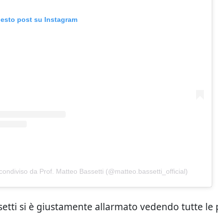
uesto post su Instagram
condiviso da Prof. Matteo Bassetti (@matteo.bassetti_official)
etti si è giustamente allarmato vedendo tutte le