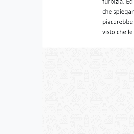
furbizia. Ed
che spiegam
piacerebbe 
visto che l