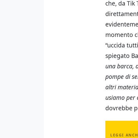
che, da Tik 
direttamente
evidentemen
momento che 
“uccida tutt
spiegato Bas
una barca, 
pompe di sen
altri materia
usiamo per 
dovrebbe poi