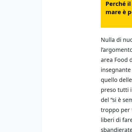
Perché il
mare è p
Nulla di nu
l’argomento
area Food d
insegnante 
quello dell
preso tutti 
del “si è se
troppo per 
liberi di f
sbandierate