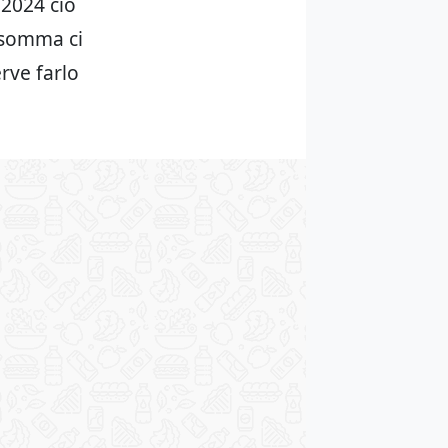
 2024 ciò
nsomma ci
rve farlo