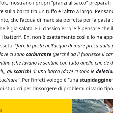
Tok, mostrano i propri “pranzi al sacco” preparati
 sulla barca tra un tuffo e l’altro a largo. Pensan
te, che l’acqua di mare sia perfetta per la pasta 
è già salata. E il classico errore è pensare che i
i i batteri”. Eh, non è esattamente così e lo ha ap
setti: “
fare la pasta nell’acqua di mare presa dalla
dove ci sono
carburante
(perché da li fuoriesce il ca
tina (che lavano le sentine con tutto quello che c’è d
li), gli
scarichi
di una barca (dove ci sono le
deiezio
cucinare
“. Per l’infettivologo è “una
stupidaggine
 stupirci per l’insorgere di problemi di vario tipo