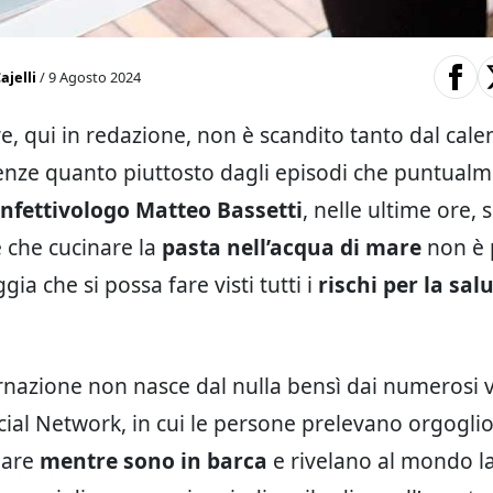
ajelli
/ 9 Agosto 2024
re, qui in redazione, non è scandito tanto dal cale
renze quanto piuttosto dagli episodi che puntualm
infettivologo Matteo Bassetti
, nelle ultime ore, 
e che cucinare la
pasta nell’acqua di mare
non è 
gia che si possa fare visti tutti i
rischi per la sal
rnazione non nasce dal nulla bensì dai numerosi 
Social Network, in cui le persone prelevano orgogl
mare
mentre sono in barca
e rivelano al mondo l