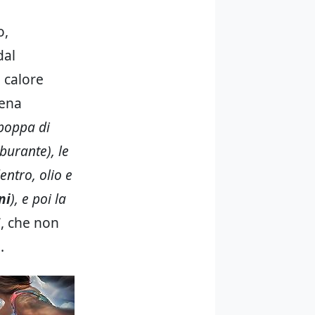
o,
dal
l calore
pena
 poppa di
rburante), le
entro, olio e
ni
), e poi la
“, che non
.