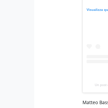
Visualizza q
Un post 
Matteo Bass