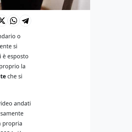
ndario o
ente si
si è esposto
proprio la
ute
che si
video andati
iosamente
a propria