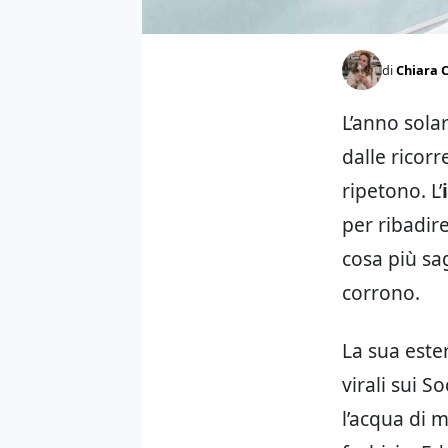
di
Chiara C
L’anno sola
dalle ricor
ripetono. L’
per ribadir
cosa più sag
corrono.
La sua este
virali sui 
l’acqua di 