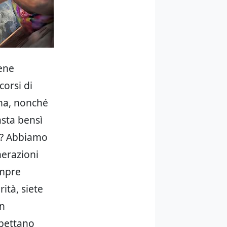
ene
corsi di
ana, nonché
asta bensì
e? Abbiamo
enerazioni
empre
ità, siete
on
spettano