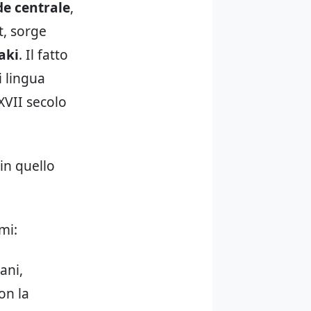
de centrale
,
t, sorge
aki
. Il fatto
i lingua
XVII secolo
 in quello
mi:
ani,
on la