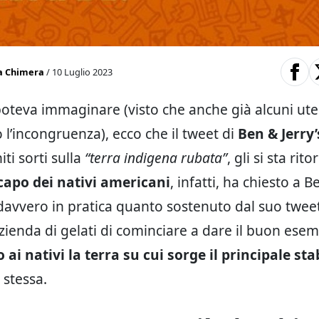
a Chimera
/ 10 Luglio 2023
poteva immaginare (visto che anche già alcuni ut
 l’incongruenza), ecco che il tweet di
Ben & Jerry’
iti sorti sulla
“terra indigena rubata”
, gli si sta rit
apo dei nativi americani
, infatti, ha chiesto a B
davvero in pratica quanto sostenuto dal suo twee
azienda di gelati di cominciare a dare il buon esem
 ai nativi la terra su cui sorge il principale st
 stessa.