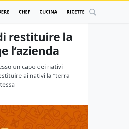
BERE
CHEF
CUCINA
RICETTE
i restituire la
e l’azienda
esso un capo dei nativi
tituire ai nativi la "terra
stessa