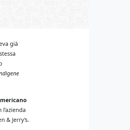
eva già
 stessa
o
indigene
americano
 l’azienda
n & Jerry’s.