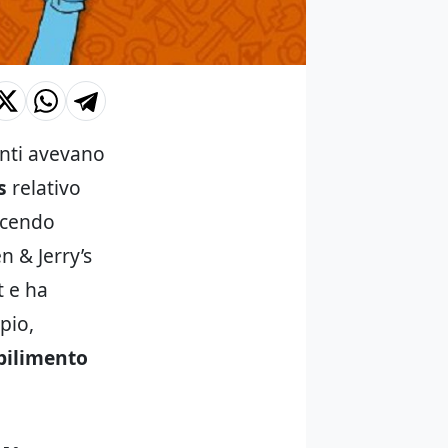
enti avevano
s
relativo
orcendo
en & Jerry’s
t e ha
pio,
abilimento