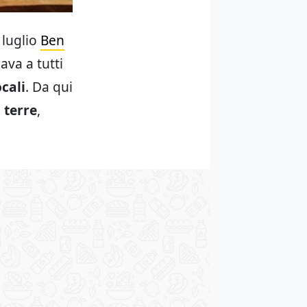
 luglio
Ben
ava a tutti
ocali
. Da qui
o terre
,