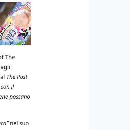
of The
agli
 al
The Post
con il
gene possano
era”
nel suo