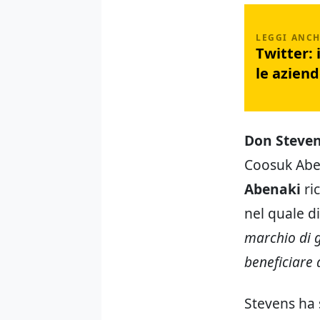
Twitter: 
le aziend
Don Steve
Coosuk Aben
Abenaki
ric
nel quale d
marchio di 
beneficiare 
Stevens ha s