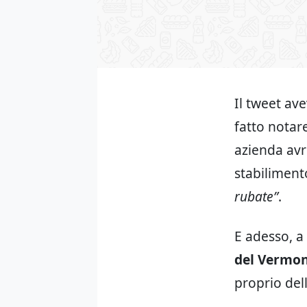
Il tweet av
fatto notar
azienda avre
stabiliment
rubate”
.
E adesso, a
del Vermo
proprio dell