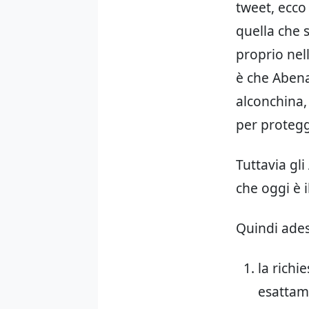
tweet, ecco
quella che 
proprio nel
è che Abena
alconchina,
per protegge
Tuttavia gli
che oggi è 
Quindi ades
la richi
esattam