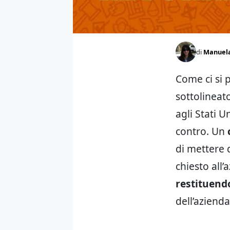
di
Manuel
Come ci si 
sottolineato
agli Stati Un
contro. Un
c
di mettere 
chiesto all’
restituendo
dell’azienda