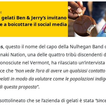
i gelati Ben & Jerry’s invitano
e a boicottare il social media
ns
, questo il nome del capo della Nulhegan Band 
aki Nation, una delle quattro tribù discendenti d
onosciute nel Vermont, ha rilasciato un’intervista
ice che
“non vede l’ora di avere un qualsiasi contatto 
gelati in modo da valutare come le popolazioni indi
di questa proposta”
.
ottolineato che se l’azienda di gelati è stata
“sinc