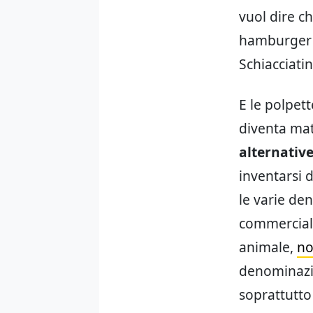
vuol dire c
hamburger v
Schiacciati
E le polpett
diventa mat
alternative
inventarsi 
le varie de
commercialm
animale,
no
denominazi
soprattutto