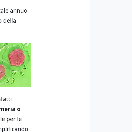
otale annuo
o della
fatti
umeria o
le per le
mplificando