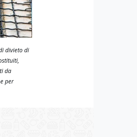
i divieto di
tituiti,
ti da
ne per