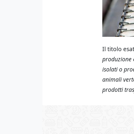
Il titolo es
produzione e
isolati o pro
animali vert
prodotti tra