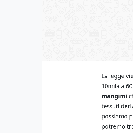
La legge vi
10mila a 60
mangimi
ch
tessuti deri
possiamo p
potremo trov