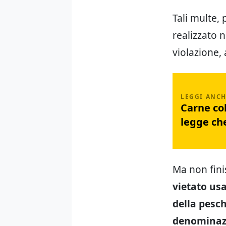
Tali multe,
realizzato n
violazione,
Carne col
legge ch
Ma non finis
vietato usa
della pesc
denominazio