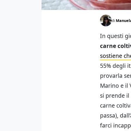
di
Manuel
In questi gi
carne colt
sostiene che
55% degli i
provarla se
Marino e il 
si prende i
carne coltiv
passa), dall
farci incap