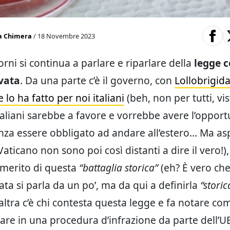
a Chimera
/ 18 Novembre 2023
orni si continua a parlare e riparlare della
legge c
ivata
. Da una parte c’è il governo, con
Lollobrigid
 lo ha fatto per noi italiani
(beh, non per tutti, vis
taliani sarebbe a favore e vorrebbe avere l’opport
nza essere obbligato ad andare all’estero… Ma as
Vaticano non sono poi così distanti a dire il vero!)
l merito di questa
“battaglia storica”
(eh? È vero che 
ata si parla da un po’, ma da qui a definirla
“storic
’altra c’è chi contesta questa legge e fa notare com
pare in una procedura d’infrazione da parte dell’