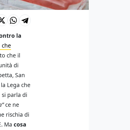
ontro la
a che
to che il
unità di
petta, San
, la Lega che
si parla di
a”
ce ne
e rischia di
UE. Ma
cosa