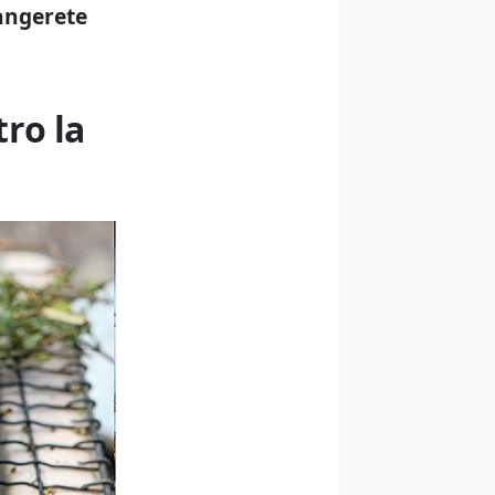
ngerete
ro la