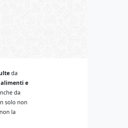
lte
da
 alimenti e
anche da
on solo non
non la