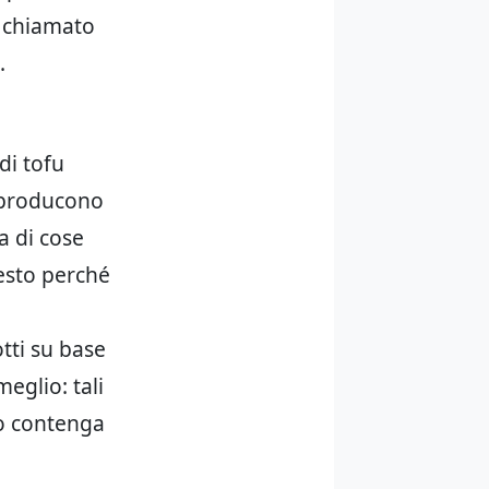
e chiamato
.
di tofu
e producono
a di cose
uesto perché
tti su base
meglio: tali
o contenga