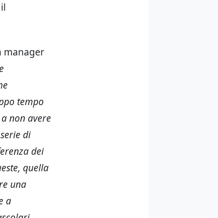
il
n manager
e
he
oppo tempo
de a non avere
serie di
ferenza dei
ueste, quella
ere una
e a
scolari,