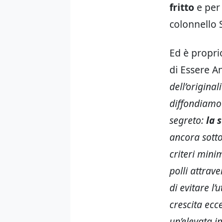
fritto
e per 
colonnello 
Ed è propr
di Essere A
dell’original
diffondiamo
segreto:
la 
ancora sotto
criteri mini
polli attrave
di evitare l
crescita ecc
un’elevata i