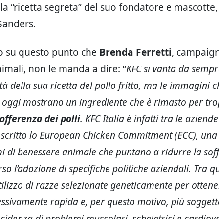
la “ricetta segreta” del suo fondatore e mascotte, 
Sanders.
io su questo punto che
Brenda Ferretti
, campaig
nimali, non le manda a dire: “
KFC si vanta da sempr
ità della sua ricetta del pollo fritto, ma le immagini c
 oggi mostrano un ingrediente che è rimasto per tr
sofferenza dei polli
. KFC Italia è infatti tra le azien
scritto lo European Chicken Commitment (ECC), una 
mi di benessere animale che puntano a ridurre la sof
rso l’adozione di specifiche politiche aziendali. Tra q
’utilizzo di razze selezionate geneticamente per otten
essivamente rapida e, per questo motivo, più soggett
ncidenza di problemi muscolari, scheletrici e cardiova