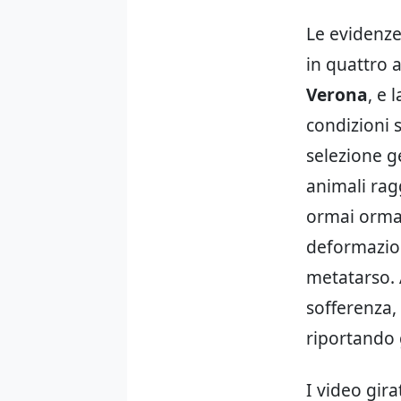
Le evidenze
in quattro a
Verona
, e 
condizioni 
selezione g
animali rag
ormai ormai
deformazion
metatarso. 
sofferenza,
riportando 
I video gir