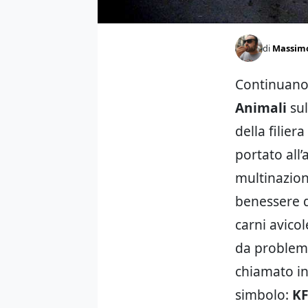
di
Massim
Continuano 
Animali
sul
della filie
portato all’
multinaziona
benessere d
carni avico
da problemi 
chiamato in
simbolo:
K