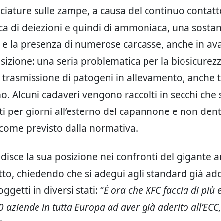
uciature sulle zampe, a causa del continuo contatt
rica di deiezioni e quindi di ammoniaca, una sostan
e, e la presenza di numerose carcasse, anche in av
izione: una seria problematica per la biosicurez
a trasmissione di patogeni in allevamento, anche 
o. Alcuni cadaveri vengono raccolti in secchi che
 per giorni all’esterno del capannone e non dent
, come previsto dalla normativa.
badisce la sua posizione nei confronti del gigante
itto, chiedendo che si adegui agli standard già ado
oggetti in diversi stati: “
È ora che KFC faccia di più e
00 aziende in tutta Europa ad aver già aderito all’EC