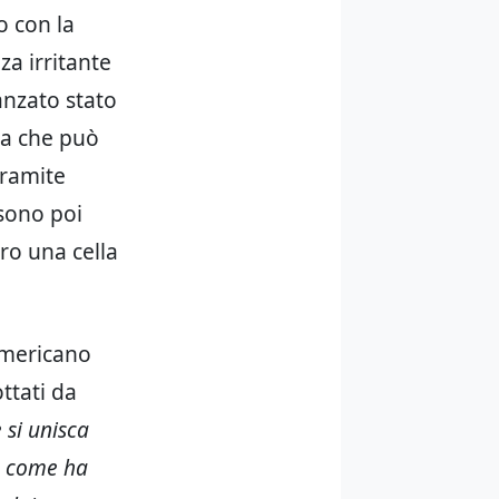
o con la
za irritante
anzato stato
za che può
tramite
 sono poi
ro una cella
 americano
ttati da
 si unisca
C, come ha