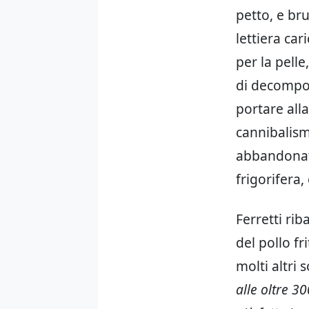
petto, e br
lettiera ca
per la pell
di decompos
portare all
cannibalism
abbandonati
frigorifera
Ferretti ri
del pollo fr
molti altri s
alle oltre 3