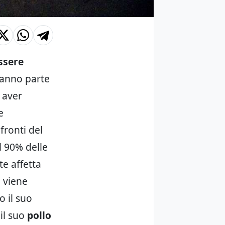
ssere
fanno parte
 aver
e
fronti del
l 90% delle
e affetta
a viene
o il suo
 il suo
pollo