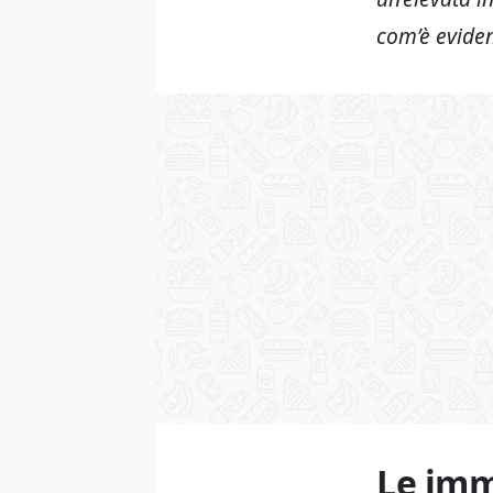
com’è eviden
Le imm