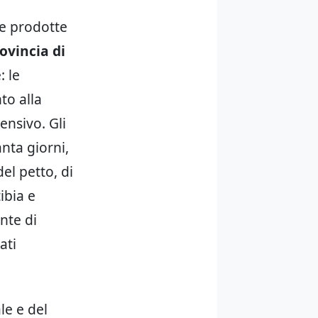
te prodotte
ovincia di
: le
to alla
ensivo. Gli
nta giorni,
el petto, di
ibia e
nte di
ati
le e del