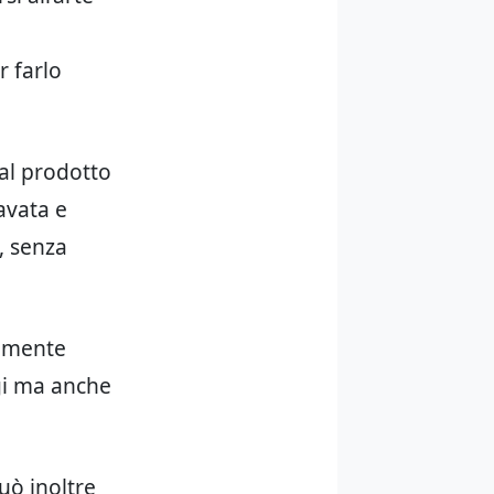
r farlo
 al prodotto
avata e
c, senza
nemente
gi ma anche
può inoltre