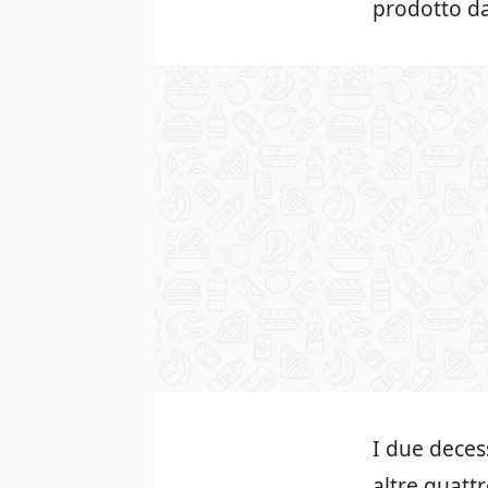
prodotto da
I due deces
altre quatt