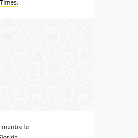
Times.
, mentre le
lorida.