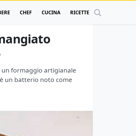
BERE
CHEF
CUCINA
RICETTE
 mangiato
o
 un formaggio artigianale
 è un batterio noto come