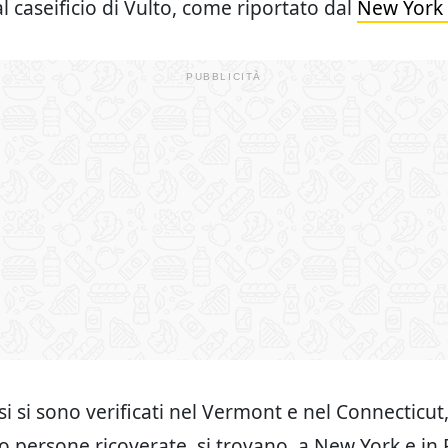
l caseificio di Vulto, come riportato dal
New York 
si si sono verificati nel Vermont e nel Connecticut
ro persone ricoverate si trovano a New York e in F