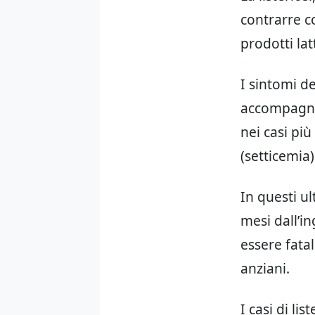
contrarre c
prodotti lat
I sintomi de
accompagnat
nei casi più
(setticemia)
In questi u
mesi dall’in
essere fata
anziani.
I casi di li