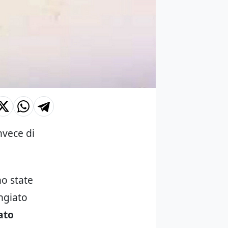
nvece di
no state
ngiato
ato