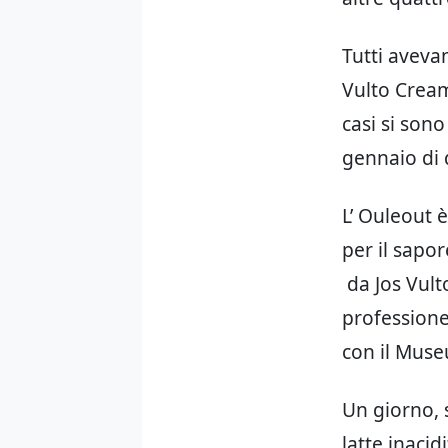
Tutti aveva
Vulto Cream
casi si sono
gennaio di 
L’ Ouleout 
per il sapor
da Jos Vult
professione
con il Muse
Un giorno, 
latte inacid