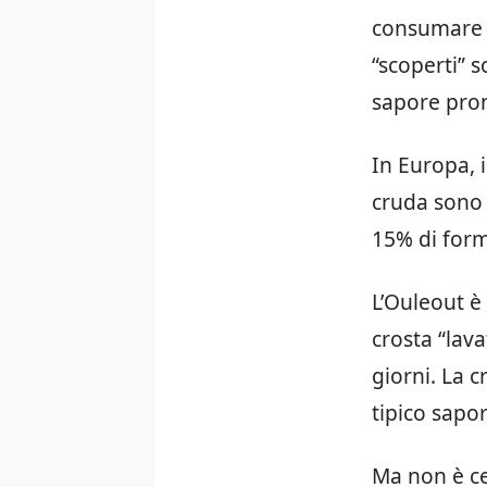
consumare f
“scoperti” 
sapore pro
In Europa, i
cruda sono 
15% di form
L’Ouleout è
crosta “lava
giorni. La c
tipico sapo
Ma non è ce