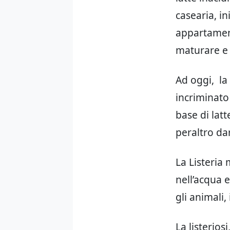
casearia, i
appartament
maturare e 
Ad oggi, la
incriminato
base di latt
peraltro dar
La Listeria
nell’acqua 
gli animali
La listerios