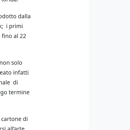
rodotto dalla
; i primi
 fino al 22
 non solo
eato infatti
nale di
ungo termine
 cartone di
si all’arte