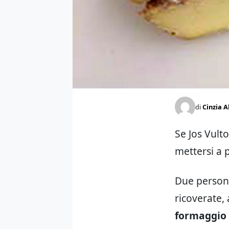
di
Cinzia A
Se Jos Vult
mettersi a
Due persone
ricoverate,
formaggio 