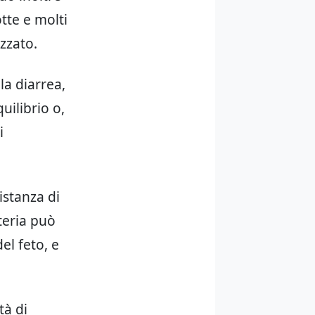
tte e molti
izzato.
la diarrea,
uilibrio o,
i
istanza di
steria può
el feto, e
tà di