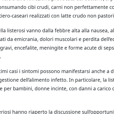
onsumando cibi crudi, carni non perfettamente co
tiero-caseari realizzati con latte crudo non pastor
lla listerosi vanno dalla febbre alta alla nausea, al
i da emicrania, dolori muscolari e perdita dell’eq
 gravi, encefalite, meningite e forme acute di seps
.
ltimi casi i sintomi possono manifestarsi anche a d
gestione dell’alimento infetto. In particolare, la li
le per bambini, donne incinte, con danni a carico d
steriosi hanno riaperto la discussione sull’opportuni