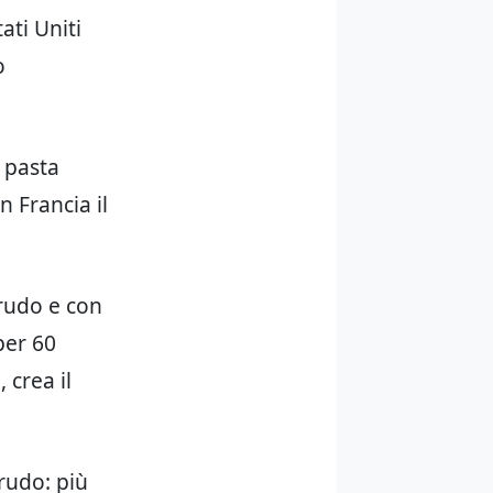
ati Uniti
o
a pasta
 Francia il
crudo e con
per 60
 crea il
rudo: più