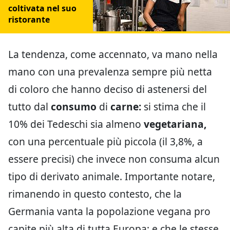
coltivata nel suo
ristorante
La tendenza, come accennato, va mano nella
mano con una prevalenza sempre più netta
di coloro che hanno deciso di astenersi del
tutto dal
consumo
di
carne:
si stima che il
10% dei Tedeschi sia almeno
vegetariana,
con una percentuale più piccola (il 3,8%, a
essere precisi) che invece non consuma alcun
tipo di derivato animale. Importante notare,
rimanendo in questo contesto, che la
Germania vanta la popolazione vegana pro
capite più alta di tutta Europa; e che le stesse