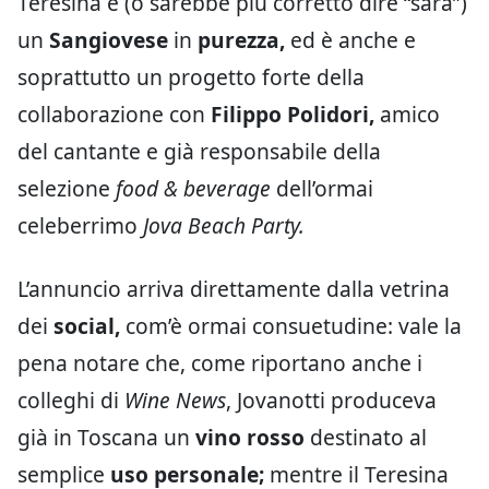
Teresina è (o sarebbe più corretto dire “sarà”)
un
Sangiovese
in
purezza,
ed è anche e
soprattutto un progetto forte della
collaborazione con
Filippo Polidori,
amico
del cantante e già responsabile della
selezione
food & beverage
dell’ormai
celeberrimo
Jova Beach Party.
L’annuncio arriva direttamente dalla vetrina
dei
social,
com’è ormai consuetudine: vale la
pena notare che, come riportano anche i
colleghi di
Wine News
, Jovanotti produceva
già in Toscana un
vino rosso
destinato al
semplice
uso personale;
mentre il Teresina