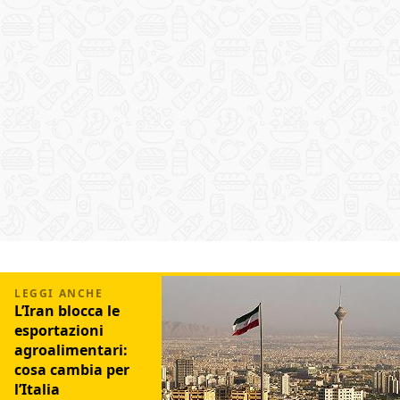
L’Iran blocca le
esportazioni
agroalimentari:
cosa cambia per
l’Italia