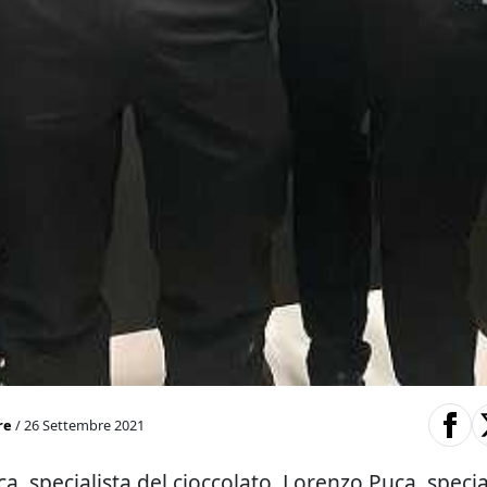
re
/ 26 Settembre 2021
, specialista del cioccolato, Lorenzo Puca, specia