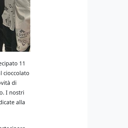
ecipato 11
l cioccolato
vità di
. I nostri
icate alla