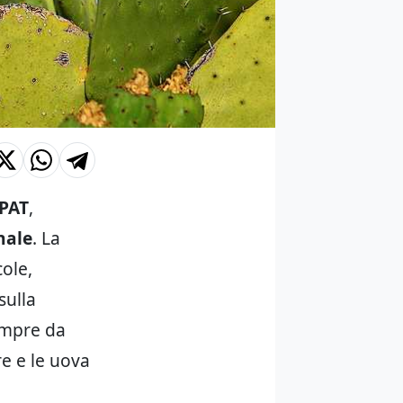
PAT
,
nale
. La
cole,
sulla
sempre da
e e le uova