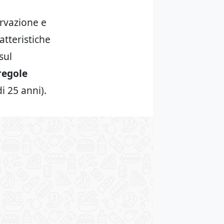
ervazione e
atteristiche
sul
regole
i 25 anni).