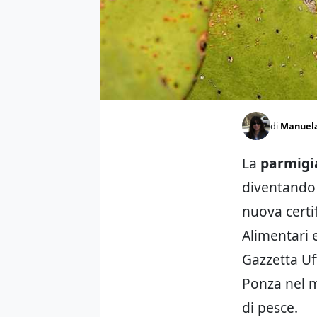
di
Manuel
La
parmigia
diventando 
nuova certif
Alimentari e
Gazzetta Uf
Ponza nel m
di pesce.