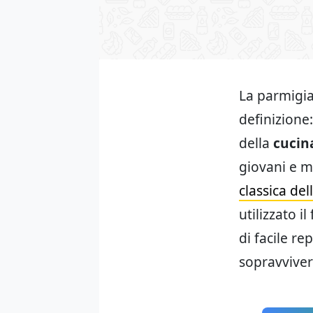
La parmigian
definizione:
della
cucin
giovani e m
classica de
utilizzato i
di facile re
sopravviver