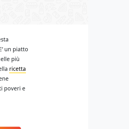
esta
E’ un piatto
uelle più
ella
ricetta
iene
ti poveri e