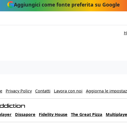
Aggiungici come fonte preferita su Google
H
ie
Privacy Policy
Contatti
Lavora con noi
Aggiorna le impostazi
player
Dissapore
Fidelity House
The Great Pizza
Multiplaye