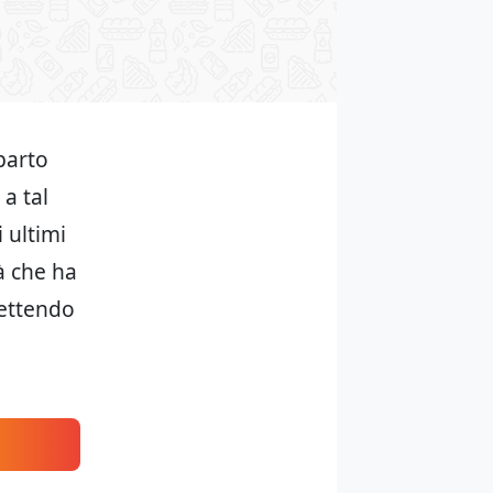
parto
a tal
 ultimi
à che ha
mettendo