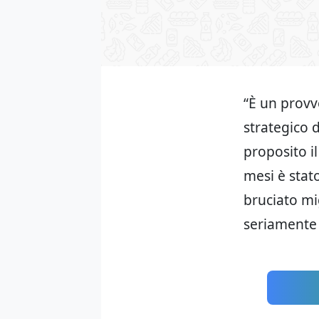
“È un provv
strategico 
proposito i
mesi è stat
bruciato mig
seriamente 