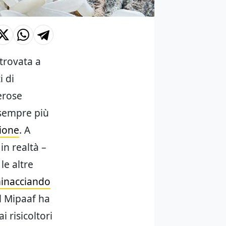
trovata a
i di
rose
 sempre più
zione
. A
 in realtà –
le altre
inacciando
il Mipaaf ha
i risicoltori