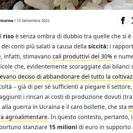
nturino
/ 15 Settembre 2022
el
riso
è senza ombra di dubbio tra quelle che si è 
dei conti più salati a causa della
siccità:
i rapport
e, infatti, stimavano
cali produttivi del 30%
e nume
icole che, evidentemente scoraggiate dai bilanci
evano deciso di abbandonare del tutto la coltiva
coltà – già di per sé sufficienti a piegare il settore,
aggiunti i rincari ai costi di produzione dovuti (tra 
alla guerra in Ucraina e il caro bollette, che sta
m
iera agroalimentare
. In questo contesto, pertanto, 
pportuno stanziare
15 milioni
di euro in supporto a