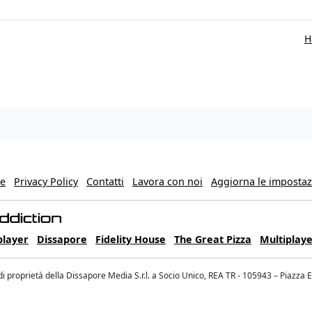
H
ie
Privacy Policy
Contatti
Lavora con noi
Aggiorna le impostazi
player
Dissapore
Fidelity House
The Great Pizza
Multiplaye
 proprietà della Dissapore Media S.r.l. a Socio Unico, REA TR - 105943 – Piazza 