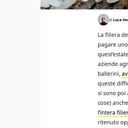
di
Luca Ve
La filiera d
pagare uno 
quest’estat
aziende agr
ballerini,
av
queste diffi
si sono poi 
cose) anche 
l’intera fil
ritenuto o