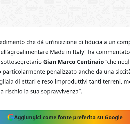
edimento che dà un’iniezione di fiducia a un com
dell’agroalimentare Made in Italy” ha commentato 
l sottosegretario
Gian Marco Centinaio
“che negli
o particolarmente penalizzato anche da una siccit
liaia di ettari e reso improduttivi tanti terreni, 
a rischio la sua sopravvivenza”.
Aggiungici come fonte preferita su Google