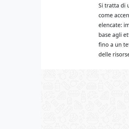
Si tratta d
come accenn
elencate: i
base agli e
fino a un t
delle risors