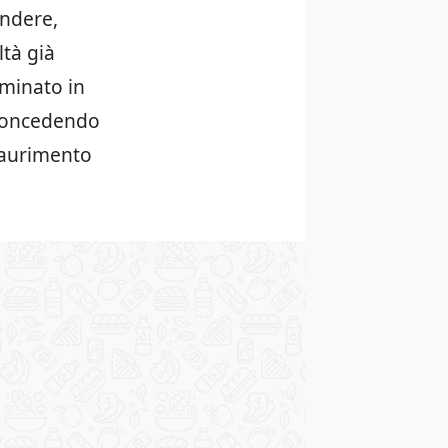
endere,
ltà già
rminato in
, concedendo
saurimento