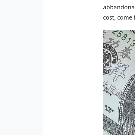
abbandonare
cost, come f