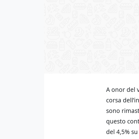
A onor del v
corsa dell’i
sono rimasti
questo cont
del 4,5% s