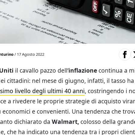
nturino
/ 17 Agosto 2022
 Uniti
il cavallo pazzo dell’
inflazione
continua a mi
ei cittadini: nel mese di giugno, infatti, il tasso h
simo livello degli ultimi 40 anni
, costringendo i no
isce a rivedere le proprie strategie di acquisto vir
ù economici e convenienti. Una tendenza che trov
anto dichiarato da
Walmart,
colosso della grand
e, che ha indicato una tendenza tra i propri client