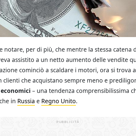
e notare, per di più, che mentre la stessa catena d
veva assistito a un netto aumento delle vendite q
lazione cominciò a scaldare i motori, ora si trova 
n clienti che acquistano sempre meno e prediligon
ù
economici
– una tendenza comprensibilissima 
nche in
Russia
e
Regno Unito
.