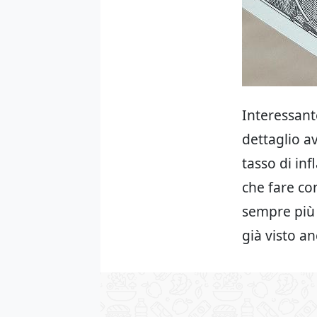
Interessant
dettaglio a
tasso di inf
che fare co
sempre pi
già visto a