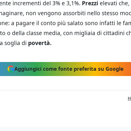
ente incrementi del 3% e 3,1%.
Prezzi
elevati che
aginare, non vengono assorbiti nello stesso mod
ne: a pagare il conto più salato sono infatti le fa
to o della classe media, con migliaia di cittadini 
la soglia di
povertà.
Aggiungici come fonte preferita su Google
H