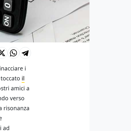
nacciare i
a toccato
il
stri amici a
ando verso
a risonanza
e
i ad