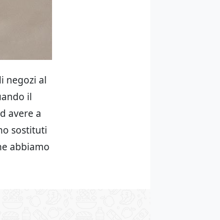
i negozi al
uando il
ad avere a
o sostituti
che abbiamo