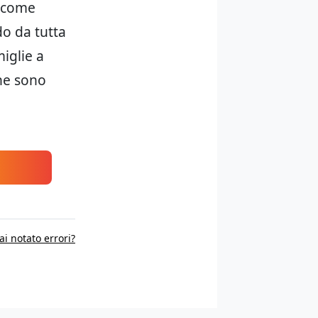
, come
o da tutta
miglie a
che sono
ai notato errori?