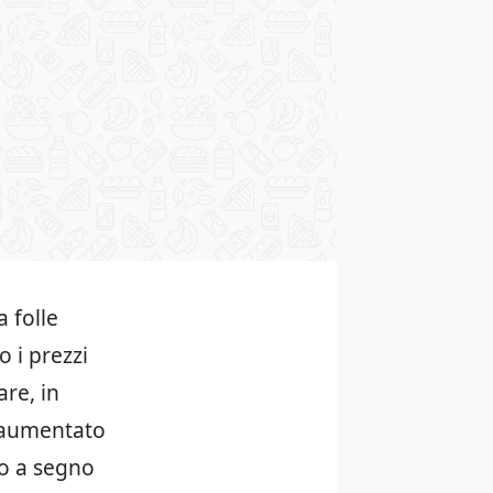
a folle
o i prezzi
are, in
è aumentato
o a segno