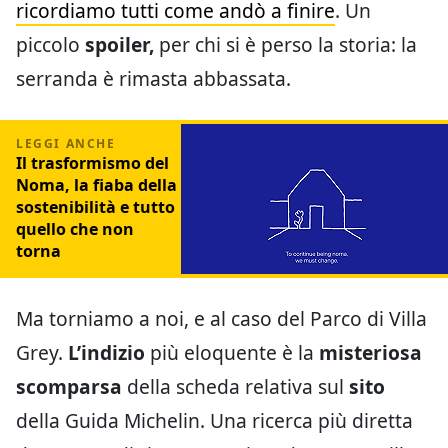
ricordiamo tutti come andò a finire
. Un
piccolo
spoiler,
per chi si è perso la storia: la
serranda è rimasta abbassata.
Il trasformismo del
Noma, la fiaba della
sostenibilità e tutto
quello che non
torna
Ma torniamo a noi, e al caso del Parco di Villa
Grey.
L’indizio
più eloquente è la
misteriosa
scomparsa
della scheda relativa sul
sito
della Guida Michelin. Una ricerca più diretta