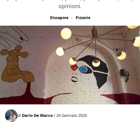
opinioni.
Dissapore
Pizzerie
di
Dario De Marco
/ 26 Gennaio 2020