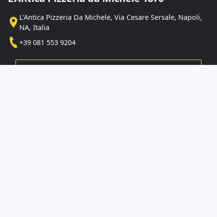
L'Antica Pizzeria Da Michele, Via Cesare Sersale, Napoli,
NA, Italia
+39 081 553 9204
VAI ALLA SCHEDA DEL LOCALE
Info errate?
CONTATTACI
Dissapore.com è anche su Whatsapp.
Non perderti le nostre
esclusive
, le
recensioni
e
le
migliori notizie
Iscriviti al Canale