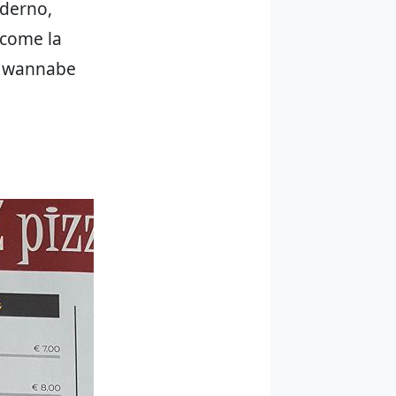
oderno,
 come la
li wannabe