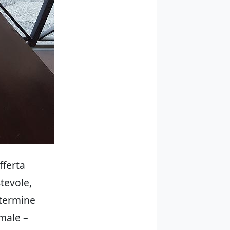
fferta
tevole,
 termine
male –