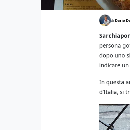
di
Dario D
Sarchiapo
persona goff
dopo uno sk
indicare un
In questa am
d’Italia, si