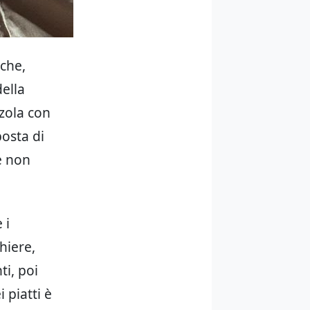
nche,
ella
nzola con
osta di
 e non
 i
hiere,
ti, poi
 piatti è