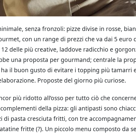
minimale, senza fronzoli: pizze divise in rosse, bia
ourmet, con un range di prezzi che va dai 5 euro d
 12 delle più creative, laddove radicchio e gorgo
bbe una proposta per gourmand; centrale la prop
e ha il buon gusto di evitare i topping più tamarri
elaborazione. Proposte del giorno più curiose.
cor più ridotto all’osso per tutto ciò che concerne
 complementi della pizza: gli antipasti sono chiacc
i di pasta cresciuta fritti, con tre accompagnamen
atatine fritte (?). Un piccolo menu composto da sei