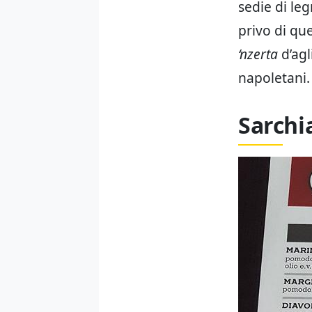
sedie di le
privo di qu
‘nzerta
d’agl
napoletani.
Sarchi