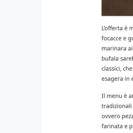
L’offerta è 
focacce e g
marinara ai
bufala sare
classici, ch
esagera in 
Il menu è an
tradizionali
ovvero pezz
farinata e p