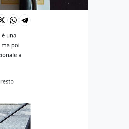
i è una
; ma poi
ionale a
 resto