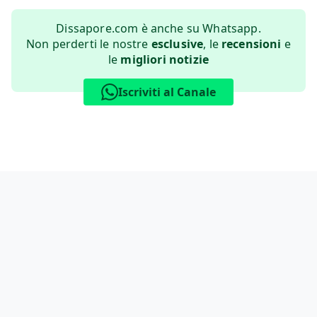
Dissapore.com è anche su Whatsapp.
Non perderti le nostre
esclusive
, le
recensioni
e
le
migliori notizie
Iscriviti al Canale
Informativa sui cookie
Privacy Policy
Contatti
Lavora con noi