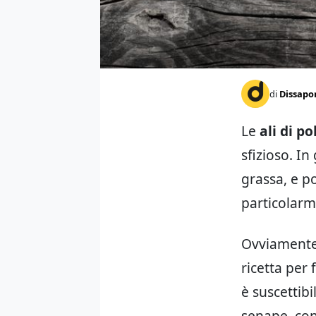
di
Dissapo
Le
ali di po
sfizioso. In
grassa, e p
particolarm
Ovviamente 
ricetta per
è suscettibi
senape, con