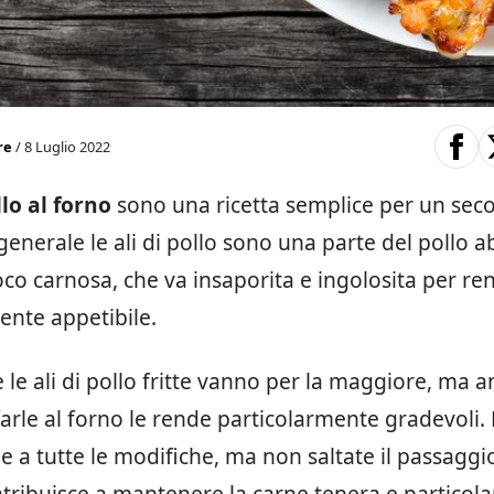
re
/ 8 Luglio 2022
llo al forno
sono una ricetta semplice per un sec
 generale le ali di pollo sono una parte del pollo 
oco carnosa, che va insaporita e ingolosita per re
ente appetibile.
le ali di pollo fritte vanno per la maggiore, ma 
 farle al forno le rende particolarmente gradevoli.
le a tutte le modifiche, ma non saltate il passaggi
tribuisce a mantenere la carne tenera e particol