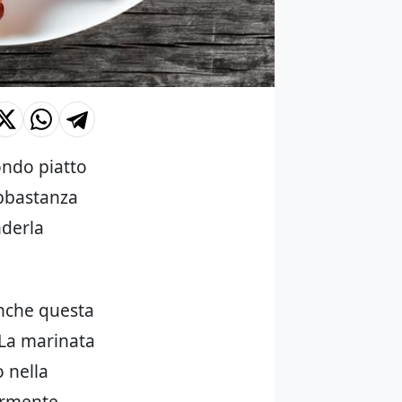
ondo piatto
abbastanza
nderla
anche questa
 La marinata
o nella
armente