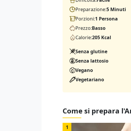
Difficoltà:
Facile
Preparazione:
5 Minuti
Porzioni:
1 Persona
Prezzo:
Basso
Calorie:
205 Kcal
Senza glutine
Senza lattosio
Vegano
Vegetariano
Come si prepara l'
1