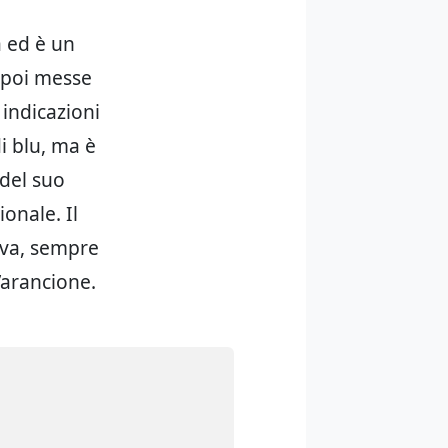
a ed è un
 poi messe
 indicazioni
i blu, ma è
del suo
onale. Il
ova, sempre
l’arancione.