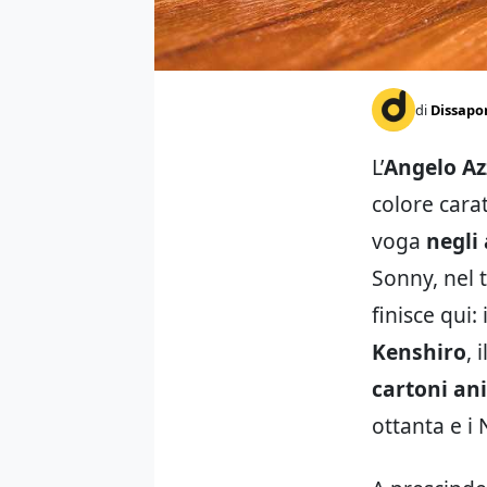
di
Dissapo
L’
Angelo Az
colore cara
voga
negli
Sonny, nel 
finisce qui:
Kenshiro
, 
cartoni an
ottanta e i