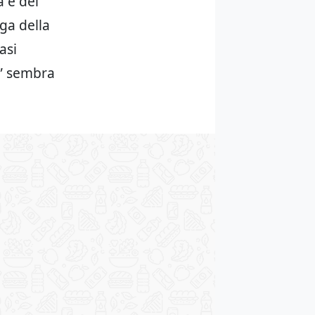
 e dei
ga della
asi
” sembra