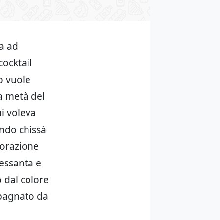
ta ad
cocktail
o vuole
ma metà del
ui voleva
ando chissà
borazione
Sessanta e
o dal colore
mpagnato da