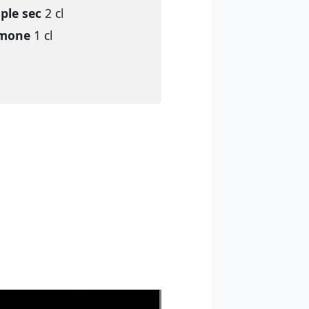
iple sec
2 cl
imone
1 cl