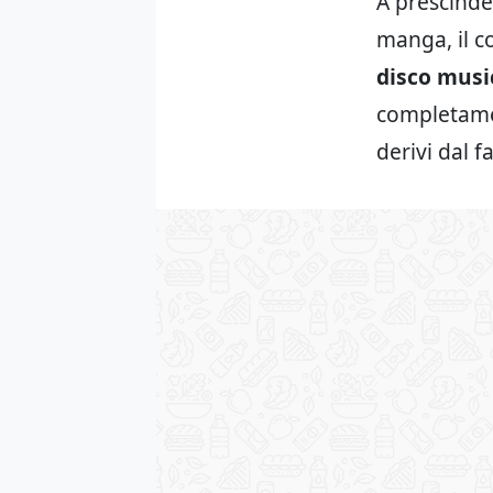
A prescinde
manga, il c
disco musi
completame
derivi dal f