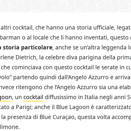
altri cocktail, che hanno una storia ufficiale, lega
barman o al locale che li hanno inventati, questo 
 storia particolare
, anche se un’altra leggenda l
rlene Dietrich, la celebre diva parigina della pri
che cominciava con questo cocktail le serate in c
l volo” partendo quindi dall’Angelo Azzurro e arriv
 invece ritengono che l’Angelo Azzurro sia una ela
goon
, un
cocktail
diffusissimo in Italia negli anni 
ato a Parigi; anche il Blue Lagoon è caratterizzat
 la presenza di Blue Curaçao, questa volta acco
 limone.