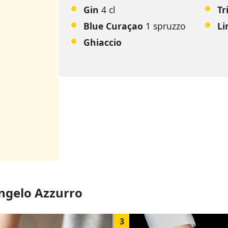
Gin
4 cl
Tr
Blue Curaçao
1 spruzzo
L
Ghiaccio
Angelo Azzurro
3