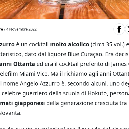
re
/ 4 Novembre 2022
zurro
è un cocktail
molto alcolico
(circa 35 vol.) 
tteristico, dato dal liquore Blue Curaçao. Era dec
 anni Ottanta
ed era il cocktail preferito di James
telefilm Miami Vice. Ma il richiamo agli anni Otta
 il nome Angelo Azzurro è, secondo alcuni, uno degl
il celebre guerriero della scuola di Hokuto, perso
imati giapponesi
della generazione cresciuta tra 
 Novanta.