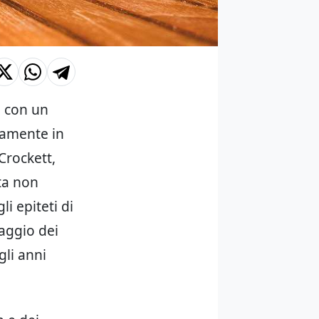
e con un
isamente in
 Crockett,
nta non
i epiteti di
naggio dei
gli anni