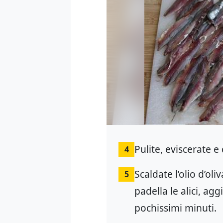
Pulite, eviscerate e 
4
Scaldate l’olio d’ol
5
padella le alici, ag
pochissimi minuti.