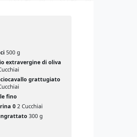
ici
500 g
io extravergine di oliva
Cucchiai
ciocavallo grattugiato
Cucchiai
le fino
rina 0
2 Cucchiai
ngrattato
300 g