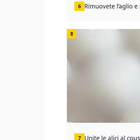
Rimuovete l’aglio e 
6
8
Unite le alici al c
7