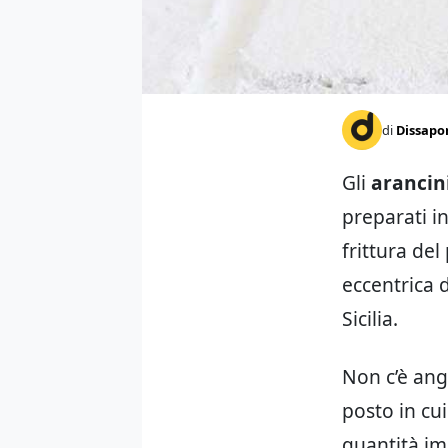
di
Dissapo
Gli
arancini
preparati in
frittura de
eccentrica d
Sicilia.
Non c’è ango
posto in cui
quantità im