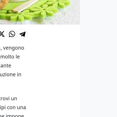
o, vengono
 molto le
iante
tuzione in
trovi un
tipi con una
ione impone