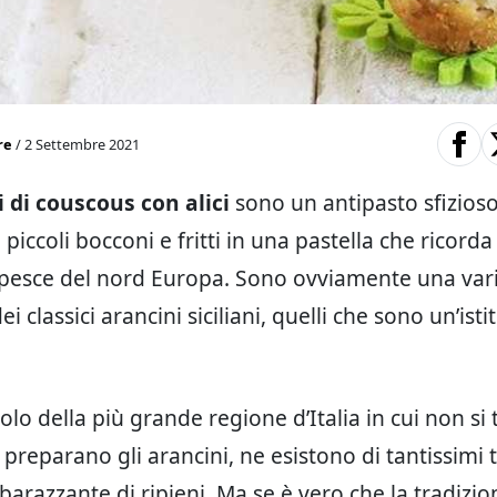
re
/ 2 Settembre 2021
 di couscous con alici
sono un antipasto sfizios
 piccoli bocconi e fritti in una pastella che ricorda
l pesce del nord Europa. Sono ovviamente una var
ei classici arancini siciliani, quelli che sono un’isti
lo della più grande regione d’Italia in cui non si 
 preparano gli arancini, ne esistono di tantissimi 
barazzante di ripieni. Ma se è vero che la tradiz