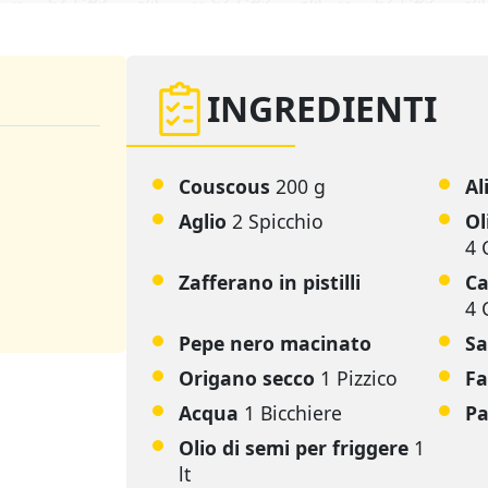
INGREDIENTI
Couscous
200 g
Al
Aglio
2 Spicchio
Ol
4 
Zafferano in pistilli
Ca
4 
Pepe nero macinato
Sa
Origano secco
1 Pizzico
Fa
Acqua
1 Bicchiere
Pa
Olio di semi per friggere
1
lt