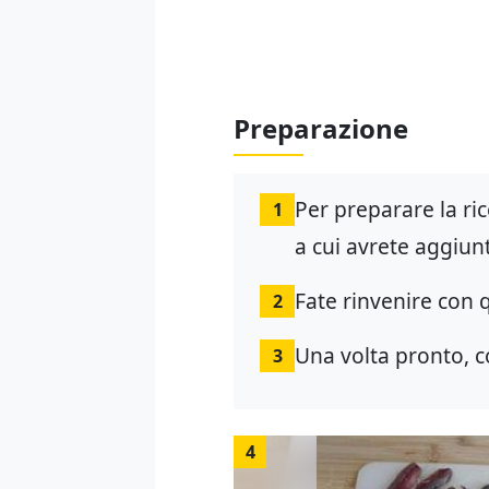
Preparazione
Per preparare la ric
1
a cui avrete aggiunt
Fate rinvenire con 
2
Una volta pronto, c
3
4