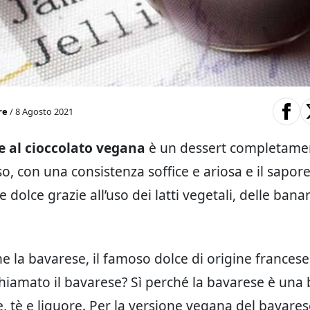
re
/ 8 Agosto 2021
 al cioccolato vegana
è un dessert completame
o, con una consistenza soffice e ariosa e il sapor
dolce grazie all’uso dei latti vegetali, delle bana
e la bavarese, il famoso dolce di origine francese,
iamato il bavarese? Sì perché la bavarese è una
e, tè e liquore. Per la versione vegana del bavares