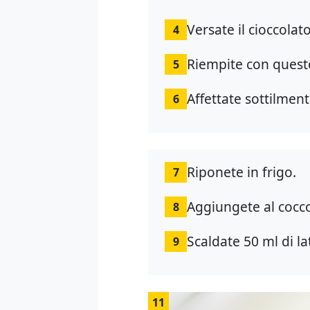
Versate il cioccolat
4
Riempite con questo
5
Affettate sottilment
6
Riponete in frigo.
7
Aggiungete al cocco 
8
Scaldate 50 ml di la
9
11