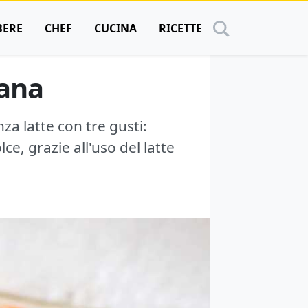
BERE
CHEF
CUCINA
RICETTE
gana
za latte con tre gusti:
e, grazie all'uso del latte