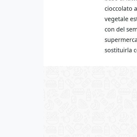
cioccolato a
vegetale es
con del semp
supermercat
sostituirla 