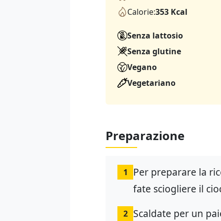
Calorie:
353 Kcal
Senza lattosio
Senza glutine
Vegano
Vegetariano
Preparazione
Per preparare la ri
1
fate sciogliere il ci
Scaldate per un paio
2