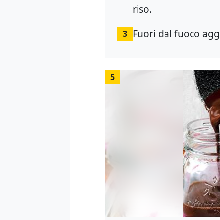
riso.
Fuori dal fuoco aggi
3
5