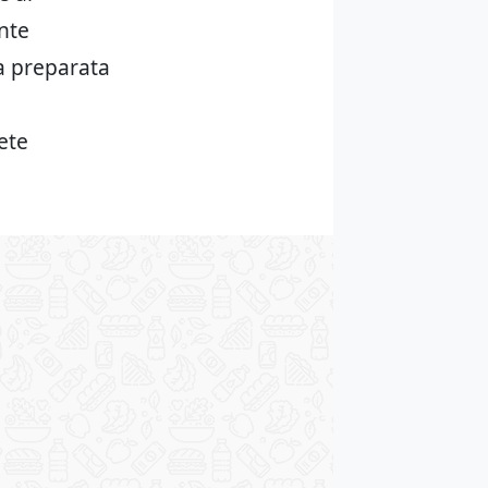
ante
ta preparata
ete