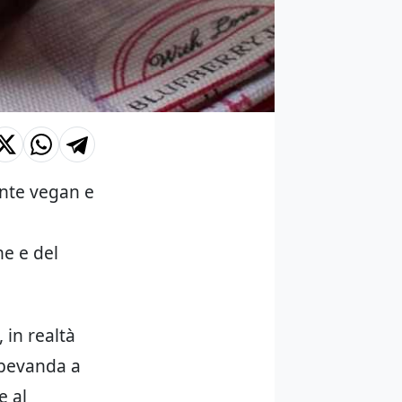
nte vegan e
e
ne e del
 in realtà
 bevanda a
e al