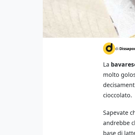
di
Dissapo
La
bavarese
molto golos
decisamente 
cioccolato.
Sapevate ch
andrebbe ch
base di latt