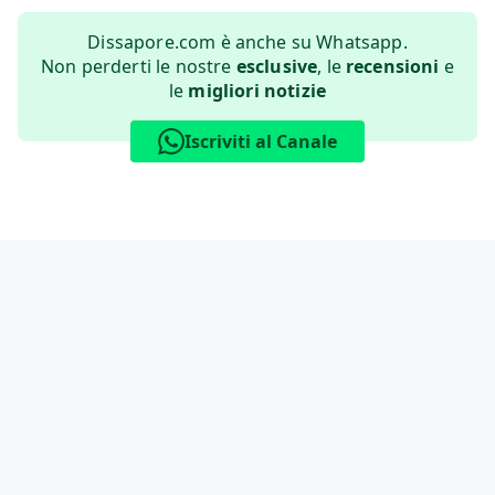
Dissapore.com è anche su Whatsapp.
Non perderti le nostre
esclusive
, le
recensioni
e
le
migliori notizie
Iscriviti al Canale
Informativa sui cookie
Privacy Policy
Contatti
Lavora con noi