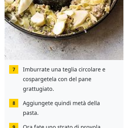
Imburrate una teglia circolare e
7
cospargetela con del pane
grattugiato.
Aggiungete quindi metà della
8
pasta.
Ora fate uno strato di provola
9