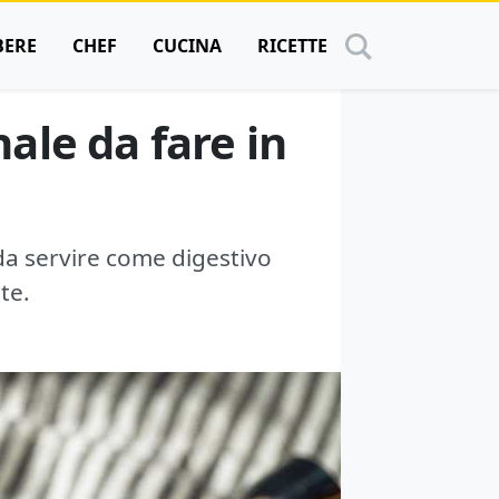
BERE
CHEF
CUCINA
RICETTE
nale da fare in
 da servire come digestivo
te.