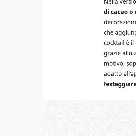
Nella versi
di cacao o 
decorazione
che aggiun
cocktail è il
grazie allo
motivo, sop
adatto all’a
festeggiare