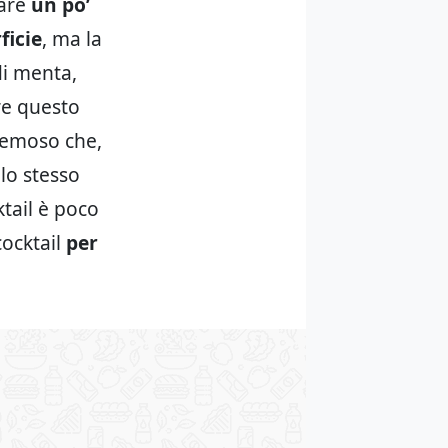
sare
un po’
ficie
, ma la
di menta,
re questo
cremoso che,
lo stesso
ktail è poco
cocktail
per