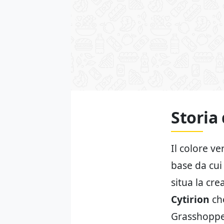
Storia
Il colore ve
base da cui
situa la cr
Cytirion
che
Grasshopper 