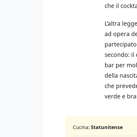
che il cockt
L’altra legg
ad opera d
partecipato
secondo: il 
bar per mol
della nascit
che prevede
verde e bra
Cucina:
Statunitense