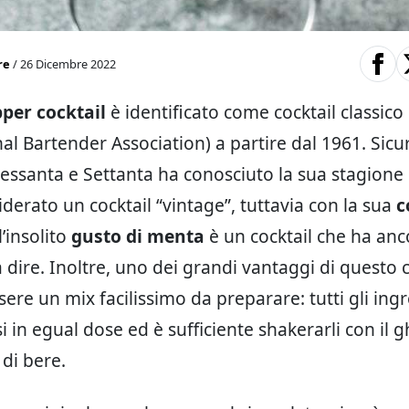
re
/ 26 Dicembre 2022
per cocktail
è identificato come cocktail classico 
nal Bartender Association) a partire dal 1961. Si
Sessanta e Settanta ha conosciuto la sua stagione 
iderato un cocktail “vintage”, tuttavia con la sua
c
l’insolito
gusto di menta
è un cocktail che ha anc
 dire. Inoltre, uno dei grandi vantaggi di questo c
sere un mix facilissimo da preparare: tutti gli ing
 in egual dose ed è sufficiente shakerarli con il g
di bere.