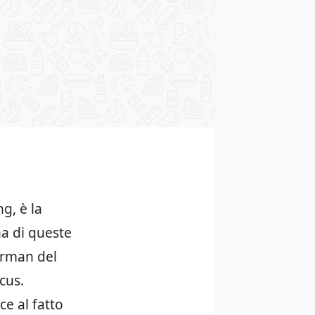
g, è la
na di queste
arman del
cus.
ce al fatto