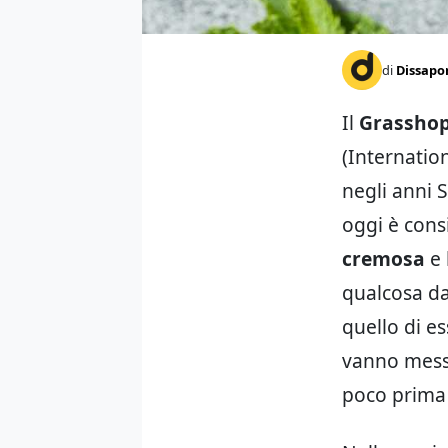
di
Dissapo
Il
Grasshop
(Internatio
negli anni 
oggi è cons
cremosa
e 
qualcosa da
quello di es
vanno messi
poco prima 