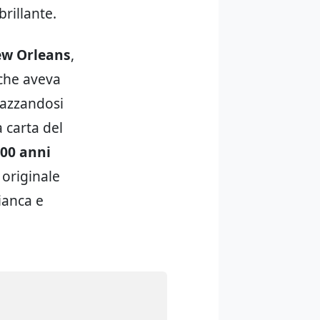
brillante.
w Orleans
,
che aveva
iazzandosi
a carta del
100 anni
 originale
ianca e